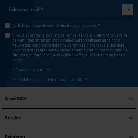
Loop54 Personalization
Page d'accueil personnalisée
Fonction de hachage
J'ai lu la
politique de confidentialité
et je l'accepte. *
Panier sauvegardé
Non
Si vous acceptez le tracking personnalisé, nous pourrons vous faire
Salutation personnelle
parvenir des offres promotionnelles personnalisées dans notre
Géo-IP et détection des
newsletter. Vos coordonnées ne seront pas transmises à des tiers.
utilisateurs
Inverseur de phase
Vous pourrez retirer votre consentement à tout moment sur simple
clic; pour ce faire, chaque newsletter affiche un lien tout en bas de
Non
Vidéos YouTube
page.
Google Maps
* Champs obligatoires
Coupe en biais
Prise de contact par chat
*** Valable à partir d'un montant de 100,- €
Non
C'est KOX
Cookies marketing
Tension de chaîne sans outil
Qui sommes-nous?
Non
Engagement social
Service
Guide pratique
Questions fréquemment posées
KOX Harvester
Google Global Site Tag
Remplacement de chaîne sans outil
KOX Catalogue
Inscription à la newsletter
Paiement