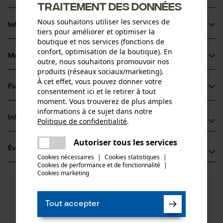
traitement des données
Nous souhaitons utiliser les services de
Informations sur le produit
tiers pour améliorer et optimiser la
boutique et nos services (fonctions de
confort, optimisation de la boutique). En
Matériau & entretien
outre, nous souhaitons promouvoir nos
Détails du produit
produits (réseaux sociaux/marketing).
À cet effet, vous pouvez donner votre
Type dactivité
Fiches techniques
consentement ici et le retirer à tout
Matériau
Sécuriser, Transporter
moment. Vous trouverez de plus amples
Fiche de données de sécurité du produit (PDF)
informations à ce sujet dans notre
Matériau principal
Informations fabricant
Politique de confidentialité
.
Acier
partager
Groupe dâge
Une erreur s'est produite. Veuillez
Oregon Tool GmbH
adulte
Autoriser tous les services
partager
Évaluations
(0)
essayer encore.
Lise-Meitner-Str. 4
Cookies nécessaires
|
Cookies statistiques
|
Épaisseur du matériau
70736 Fellbach, Allemagne
Cookies de performance et de fonctionnalité
mail
|
8.0 mm
Cookies marketing
E-mail: info@kox.eu
Nombre de pièces
0
Des questions ?
(0)
1 pcs
Site web: www.kox.eu
Recommander ce produit
Nos experts sont à votre disposition !
Tél.: + 49 711 300 33 200
Tout accepter
Poser une
Revêtement de surface
Filtrer par nombre détoiles
question
Revêtement brillant, Surface vernie
Poids de larticle
Si vous avez des questions ou des problèmes avec le