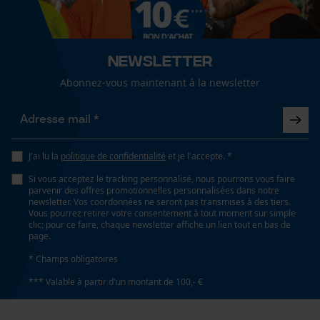
Coupe en biais
fonctionnalité
Non
Newsletter
Tension de chaîne sans outil
Abonnez-vous maintenant à la newsletter
Non
Loop54 Personalization
Page d'accueil personnalisée
Panier sauvegardé
Remplacement de chaîne sans outil
Non
Salutation personnelle
J'ai lu la
politique de confidentialité
et je l'accepte. *
Géo-IP et détection des
Si vous acceptez le tracking personnalisé, nous pourrons vous faire
utilisateurs
parvenir des offres promotionnelles personnalisées dans notre
newsletter. Vos coordonnées ne seront pas transmises à des tiers.
Vidéos YouTube
Énergie & performance
Vous pourrez retirer votre consentement à tout moment sur simple
clic; pour ce faire, chaque newsletter affiche un lien tout en bas de
Google Maps
page.
Indicateur de capacité de la batterie
Prise de contact par chat
Non
* Champs obligatoires
*** Valable à partir d'un montant de 100,- €
Batterie incluse
Cookies marketing
Batterie/piles non incluses