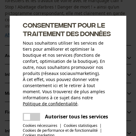
forestiers et les travaux de voirie avec le marquage clair «
Stop ! Abattage d’arbres ! Danger de mort ! » ainsi qu’un
pictogramme correspondant, elle met clairement en garde
contre les risques potentiels. Grâce à sa résistance aux
Consentement pour le
intempéries et aux UV, la bâche ...
traitement des données
Afficher plus
Nous souhaitons utiliser les services de
tiers pour améliorer et optimiser la
boutique et nos services (fonctions de
Avantages du produit
confort, optimisation de la boutique). En
outre, nous souhaitons promouvoir nos
Bannière de délimitation pour les travaux forestiers avec
produits (réseaux sociaux/marketing).
Informations sur le produit
avertissements écrits et visuels
À cet effet, vous pouvez donner votre
consentement ici et le retirer à tout
Résistance aux intempéries et aux UV : une lisibilité fiable
moment. Vous trouverez de plus amples
pour une utilisation à long terme
Matériau & entretien
informations à ce sujet dans notre
Détails du produit
Côtés renforcés et ourlés pour plus de stabilité
Politique de confidentialité
.
partager
Groupe dâge
Fiches techniques
Une erreur s'est produite. Veuillez
Autoriser tous les services
Matériau
adulte
partager
essayer encore.
Fiche de données de sécurité du produit (PDF)
Cookies nécessaires
|
Cookies statistiques
|
Matériau principal
Cookies de performance et de fonctionnalité
mail
|
Informations fabricant
Cookies marketing
Plastique