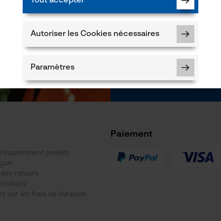
Tout accepter
faire parvenir d
notre newsletter
des tiers. Vous p
moment sur simple
Autoriser les Cookies nécessaires
un lien tout en b
* Champs obligat
*** Valable à par
Paramètres
Cookies nécessaires
Paiement
 fréquemment posées
ogue
 des retours
Vérifier linstallation de cookies
produits
ID de session
s sur les frais de livraison
Sauvegarder les préférences pour
traitement des données