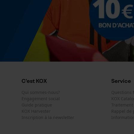
C'est KOX
Service
Qui sommes-nous?
Questions
Engagement social
KOX Catal
Guide pratique
Traitement
KOX Harvester
Rappel de 
Inscription à la newsletter
Information