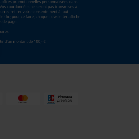
es offres promotionnelles personnalisées dans
. Vos coordonnées ne seront pas transmises à
ourrez retirer votre consentement à tout
 clic; pour ce faire, chaque newsletter affiche
as de page.
oires
tir d'un montant de 100,- €