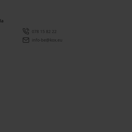
la
078 15 82 22
info-be@kox.eu