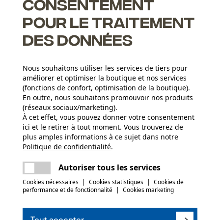
Consentement
pour le traitement
des données
Nous souhaitons utiliser les services de tiers pour
améliorer et optimiser la boutique et nos services
(fonctions de confort, optimisation de la boutique).
En outre, nous souhaitons promouvoir nos produits
(réseaux sociaux/marketing).
N
À cet effet, vous pouvez donner votre consentement
ici et le retirer à tout moment. Vous trouverez de
plus amples informations à ce sujet dans notre
Abonnez-vo
Politique de confidentialité
partager
.
Une erreur s'est produite. Veuillez essayer
encore.
mail
Autoriser tous les services
Cookies nécessaires
|
Cookies statistiques
|
Cookies de
performance et de fonctionnalité
|
Cookies marketing
J'ai lu la
politique
Si vous acceptez 