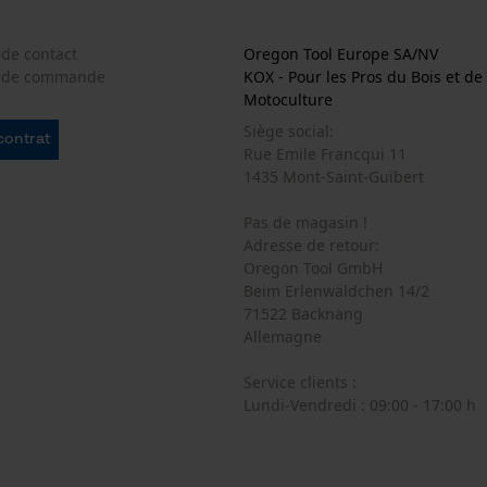
Econda Tag Manager
 de contact
Oregon Tool Europe SA/NV
e de commande
KOX - Pour les Pros du Bois et de 
Motoculture
Cookies statistiques
Siège social:
 contrat
Rue Emile Francqui 11
1435 Mont-Saint-Guibert
Pas de magasin !
Econda Analytics
Adresse de retour:
Mouseflow Web Analytics Tool
Oregon Tool GmbH
Beim Erlenwäldchen 14/2
Fact-Finder Tracking
71522 Backnang
Allemagne
Service clients :
Cookies de performance et de
Lundi-Vendredi : 09:00 - 17:00 h
fonctionnalité