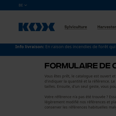
BE
Sylviculture
Harveste
Info livraison:
En raison des incendies de forêt qui
Formulaire de
Vous êtes prêt, le catalogue est ouvert et 
d'indiquer la quantité et la référence. Le
tailles. Ensuite, d'un seul geste, vous po
Votre référence n'a pas été trouvée ? Es
légèrement modifié nos références et pl
conserver les références habituelles mal