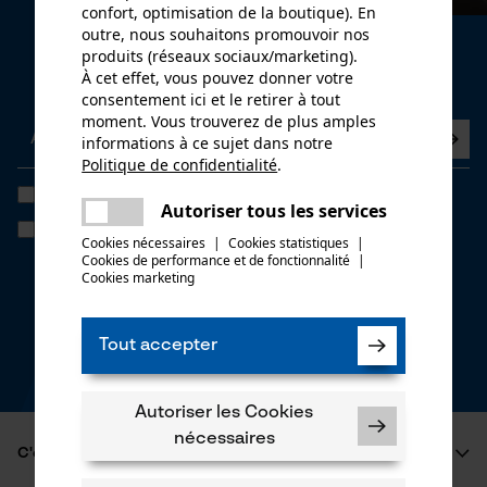
confort, optimisation de la boutique). En
outre, nous souhaitons promouvoir nos
Newsletter
produits (réseaux sociaux/marketing).
À cet effet, vous pouvez donner votre
Abonnez-vous maintenant à la newsletter
consentement ici et le retirer à tout
moment. Vous trouverez de plus amples
informations à ce sujet dans notre
Politique de confidentialité
.
partager
J'ai lu la
politique de confidentialité
et je l'accepte. *
Une erreur s'est produite. Veuillez
Autoriser tous les services
partager
essayer encore.
Si vous acceptez le tracking personnalisé, nous pourrons vous faire
Cookies nécessaires
|
Cookies statistiques
|
parvenir des offres promotionnelles personnalisées dans notre
Cookies de performance et de fonctionnalité
mail
|
newsletter. Vos coordonnées ne seront pas transmises à des tiers.
Cookies marketing
Vous pourrez retirer votre consentement à tout moment sur simple
clic; pour ce faire, chaque newsletter affiche un lien tout en bas de
page.
Tout accepter
* Champs obligatoires
*** Valable à partir d'un montant de 100,- €
Autoriser les Cookies
nécessaires
C'est KOX