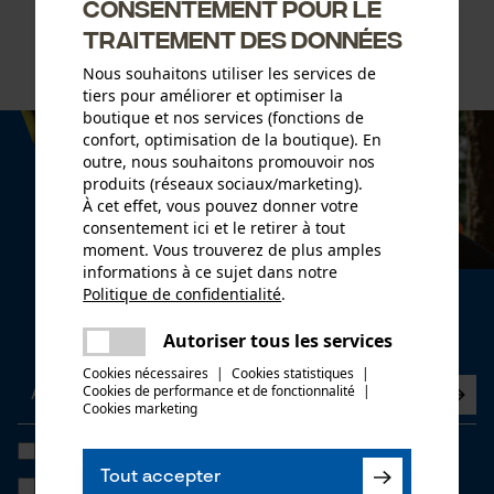
Consentement pour le
traitement des données
Nous souhaitons utiliser les services de
tiers pour améliorer et optimiser la
boutique et nos services (fonctions de
confort, optimisation de la boutique). En
outre, nous souhaitons promouvoir nos
produits (réseaux sociaux/marketing).
À cet effet, vous pouvez donner votre
consentement ici et le retirer à tout
moment. Vous trouverez de plus amples
informations à ce sujet dans notre
Politique de confidentialité
.
Newsletter
partager
Une erreur s'est produite. Veuillez
Abonnez-vous maintenant à la newsletter
Autoriser tous les services
partager
essayer encore.
Cookies nécessaires
|
Cookies statistiques
|
Cookies de performance et de fonctionnalité
mail
|
Cookies marketing
J'ai lu la
politique de confidentialité
et je l'accepte. *
Tout accepter
Si vous acceptez le tracking personnalisé, nous pourrons vous faire