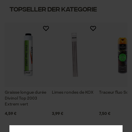
Topseller der Kategorie
Graisse longue durée
Limes rondes de KOX
Traceur fluo So
Divinol Top 2003
Extrem vert
4,59 €
3,99 €
7,50 €