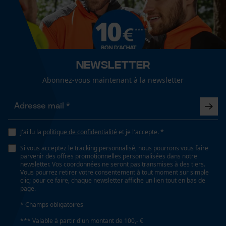
Page d'accueil personnalisée
Panier sauvegardé
Salutation personnelle
Géo-IP et détection des
utilisateurs
Newsletter
Vidéos YouTube
Abonnez-vous maintenant à la newsletter
Google Maps
Prise de contact par chat
J'ai lu la
politique de confidentialité
et je l'accepte. *
Cookies marketing
Si vous acceptez le tracking personnalisé, nous pourrons vous faire
parvenir des offres promotionnelles personnalisées dans notre
newsletter. Vos coordonnées ne seront pas transmises à des tiers.
Vous pourrez retirer votre consentement à tout moment sur simple
clic; pour ce faire, chaque newsletter affiche un lien tout en bas de
page.
Google Global Site Tag
* Champs obligatoires
Microsoft Advertising Universal
Event Tracking
*** Valable à partir d'un montant de 100,- €