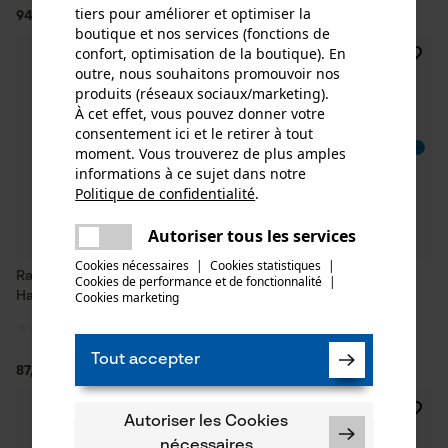
tiers pour améliorer et optimiser la
94,00 €*
84,89 €*
boutique et nos services (fonctions de
confort, optimisation de la boutique). En
outre, nous souhaitons promouvoir nos
produits (réseaux sociaux/marketing).
À cet effet, vous pouvez donner votre
consentement ici et le retirer à tout
moment. Vous trouverez de plus amples
informations à ce sujet dans notre
Politique de confidentialité
.
partager
Une erreur s'est produite. Veuillez
Autoriser tous les services
partager
essayer encore.
Cookies nécessaires
|
Cookies statistiques
|
Rail de guidage KOX Solid Star
Guide Harvester IGGESUND
Cookies de performance et de fonctionnalité
mail
|
Cookies marketing
Harvester JetFit 404 », 2.0 mm
Blue Line XL
Tout accepter
87,89 €*
105,90 €*
NOUVEAU
Autoriser les Cookies
nécessaires