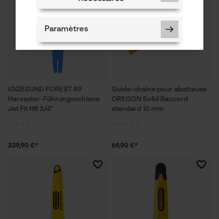
Paramètres
Cookies nécessaires
IGGESUND FOREST R9
Guide-chaîne pour abatteuse
Harvester-Führungsschiene
OREGON Solid Raccord
Jet Fit H8 3/4"
standard 10 mm
Vérifier linstallation de cookies
339,90 €*
69,90 €*
ID de session
Sauvegarder les préférences
pour traitement des données
Econda Tag Manager