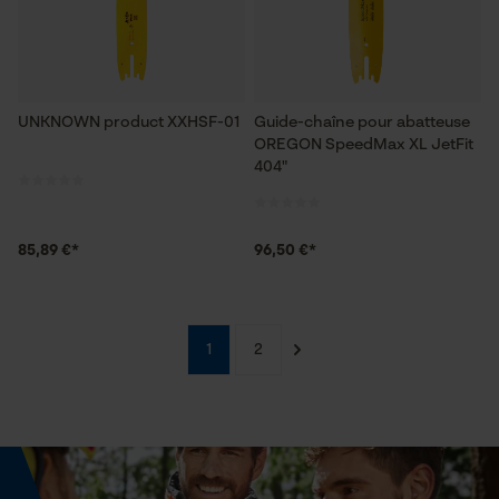
Cookies statistiques
UNKNOWN product XXHSF-01
Guide-chaîne pour abatteuse
OREGON SpeedMax XL JetFit
Econda Analytics
404"
Mouseflow Web Analytics Tool
Fact-Finder Tracking
85,89 €*
96,50 €*
Cookies de performance et de
1
2
fonctionnalité
Loop54 Personalization