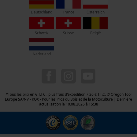
1435 Mont-Saint-Guibert
France
Österreich
Deutschland
Pas de magasin !
Adresse de retour:
Oregon Tool GmbH
Schweiz
Suisse
België
Beim Erlenwäldchen 14/2
71522 Backnang
Allemagne
Nederland
Service clients :
Lundi-Vendredi : 09:00 - 17:00 h
078 15 82 22
info-be@kox.eu
*Tous les prix en € T.T.C., plus frais d'expédition 7,26 € T.T.C. © Oregon Tool
Europe SA/NV - KOX - Pour les Pros du Bois et de la Motoculture | Dernière
actualisation le 10.08.2026 à 15:38