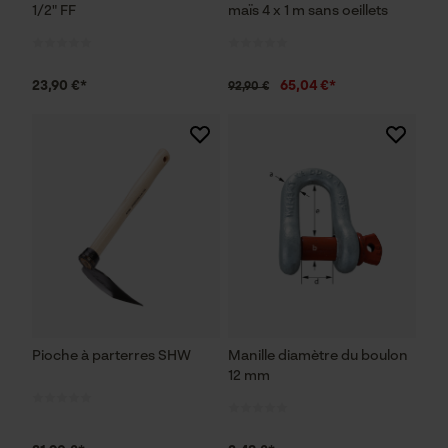
1/2" FF
maïs 4 x 1 m sans oeillets
23,90 €*
65,04 €*
92,90 €
Pioche à parterres SHW
Manille diamètre du boulon
12 mm