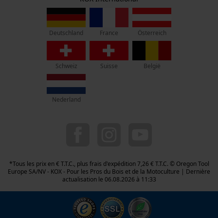
Vie privéé
Rue Emile Francqui 11
1435 Mont-Saint-Guibert
France
Österreich
Deutschland
Pas de magasin !
Adresse de retour:
Oregon Tool GmbH
Schweiz
Suisse
België
Beim Erlenwäldchen 14/2
71522 Backnang
Allemagne
Nederland
Service clients :
Lundi-Vendredi : 09:00 - 17:00 h
078 15 82 22
info-be@kox.eu
*Tous les prix en € T.T.C., plus frais d'expédition 7,26 € T.T.C. © Oregon Tool
Europe SA/NV - KOX - Pour les Pros du Bois et de la Motoculture | Dernière
actualisation le 06.08.2026 à 11:33