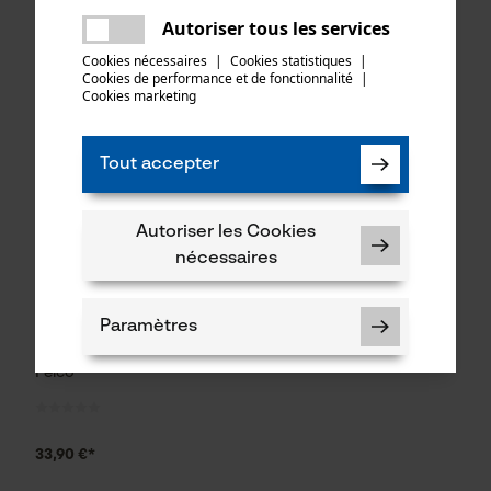
Une erreur s'est produite. Veuillez
Autoriser tous les services
partager
essayer encore.
34,90 €*
189,00 €*
Cookies nécessaires
|
Cookies statistiques
|
Cookies de performance et de fonctionnalité
mail
|
Cookies marketing
Tout accepter
Autoriser les Cookies
nécessaires
Paramètres
Outil multifonction 905 de
Felco
33,90 €*
Cookies nécessaires