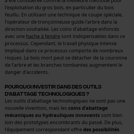
a été considérée comme la meilleure méthode pour
l'exploitation du gros bois, en particulier du bois
feuillu. En utilisant une technique de coupe spéciale,
l'opérateur de tronçonneuse guide l'arbre dans la
Cookies marketing
direction souhaitée. Les coins d'abattage enfoncés
avec une
hache à fendre
sont indispensables dans ce
processus. Cependant, le travail physique intense
impliqué dans ce processus comporte de nombreux
Google Global Site Tag
risques. Le bois mort peut se détacher de la couronne
Microsoft Advertising Universal
de l'arbre et les branches tombantes augmentent le
Event Tracking
danger d'accidents.
Survicate
Pourquoi investir dans des outils
d'abattage technologiques ?
Les outils d'abattage technologiques ne sont pas une
nouvelle invention, mais les
coins d'abattage
mécaniques ou hydrauliques innovants
sont bien
loin des prototypes encombrants du passé. De plus,
l'équipement correspondant offre
des possibilités