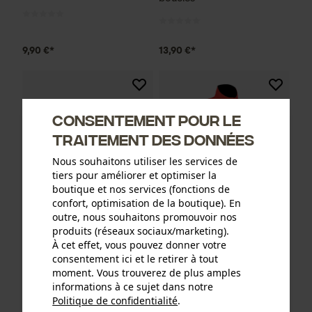
9,90 €*
13,90 €*
Consentement pour le
traitement des données
Nous souhaitons utiliser les services de
tiers pour améliorer et optimiser la
boutique et nos services (fonctions de
confort, optimisation de la boutique). En
outre, nous souhaitons promouvoir nos
produits (réseaux sociaux/marketing).
Pignon à bague Oregon
Veste fonctionnelle PSS X-
À cet effet, vous pouvez donner votre
325'', 7 dents, y compris
treme Breeze rouge/vert
consentement ici et le retirer à tout
bague d'entraînement,
moment. Vous trouverez de plus amples
convenant entre autres à
informations à ce sujet dans notre
Jonsered
Politique de confidentialité
.
partager