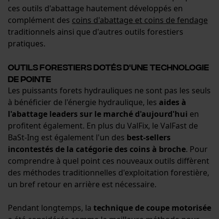
Fact-Finder Tracking
ces outils d'abattage hautement développés en
complément des
coins d'abattage et coins de fendage
traditionnels ainsi que d'autres outils forestiers
Cookies de performance et de
pratiques.
fonctionnalité
Outils forestiers dotés d'une technologie
de pointe
Les puissants forets hydrauliques ne sont pas les seuls
à bénéficier de l'énergie hydraulique, les
aides à
Loop54 Personalization
l'abattage leaders sur le marché d'aujourd'hui
en
Page d'accueil personnalisée
profitent également. En plus du ValFix, le ValFast de
Panier sauvegardé
BaSt-Ing est également l'un des
best-sellers
incontestés de la catégorie des coins à broche
. Pour
Salutation personnelle
comprendre à quel point ces nouveaux outils diffèrent
Géo-IP et détection des
utilisateurs
des méthodes traditionnelles d'exploitation forestière,
un bref retour en arrière est nécessaire.
Vidéos YouTube
Google Maps
Pendant longtemps, la
technique de coupe motorisée
Prise de contact par chat