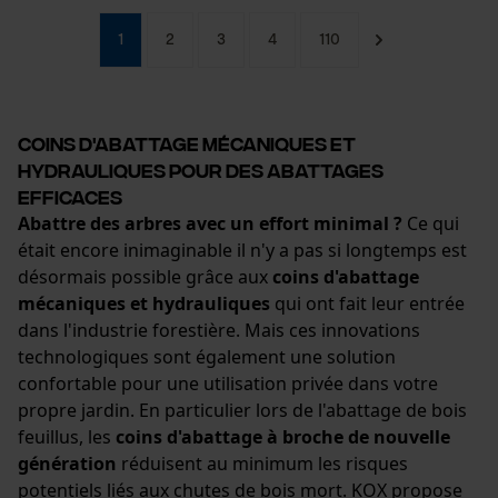
1
2
3
4
110
Vérifier linstallation de cookies
ID de session
Coins d'abattage mécaniques et
Sauvegarder les préférences
hydrauliques pour des abattages
pour traitement des données
efficaces
Econda Tag Manager
Abattre des arbres avec un effort minimal ?
Ce qui
était encore inimaginable il n'y a pas si longtemps est
désormais possible grâce aux
coins d'abattage
mécaniques et hydrauliques
qui ont fait leur entrée
Cookies statistiques
dans l'industrie forestière. Mais ces innovations
technologiques sont également une solution
confortable pour une utilisation privée dans votre
propre jardin. En particulier lors de l'abattage de bois
Econda Analytics
feuillus, les
coins d'abattage à broche de nouvelle
génération
réduisent au minimum les risques
Mouseflow Web Analytics Tool
potentiels liés aux chutes de bois mort. KOX propose