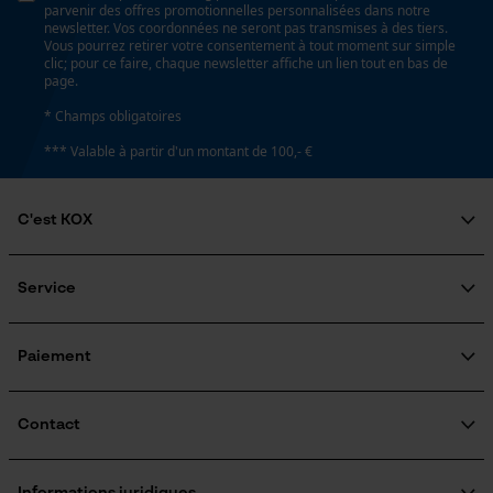
parvenir des offres promotionnelles personnalisées dans notre
newsletter. Vos coordonnées ne seront pas transmises à des tiers.
Vous pourrez retirer votre consentement à tout moment sur simple
clic; pour ce faire, chaque newsletter affiche un lien tout en bas de
page.
* Champs obligatoires
*** Valable à partir d'un montant de 100,- €
C'est KOX
Qui sommes-nous?
Engagement social
Service
Guide pratique
Questions fréquemment posées
KOX Harvester
KOX Catalogue
Inscription à la newsletter
Paiement
Traitement des retours
Rappel de produits
Informations sur les frais de livraison
Contact
Formulaire de contact