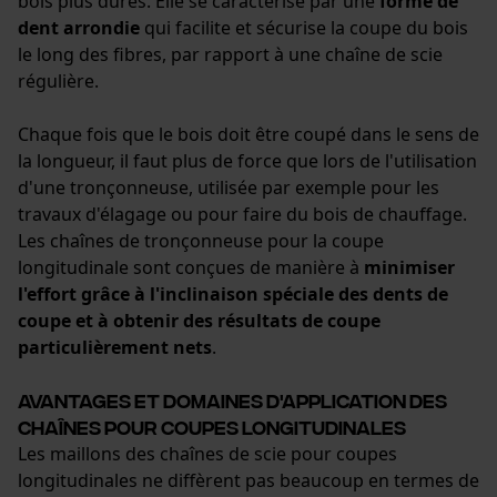
bois plus dures. Elle se caractérise par une
forme de
dent arrondie
qui facilite et sécurise la coupe du bois
Econda Tag Manager
le long des fibres, par rapport à une chaîne de scie
régulière.
Cookies statistiques
Chaque fois que le bois doit être coupé dans le sens de
la longueur, il faut plus de force que lors de l'utilisation
d'une tronçonneuse, utilisée par exemple pour les
travaux d'élagage ou pour faire du bois de chauffage.
Les chaînes de tronçonneuse pour la coupe
Econda Analytics
longitudinale sont conçues de manière à
minimiser
Mouseflow Web Analytics Tool
l'effort grâce à l'inclinaison spéciale des dents de
coupe et à obtenir des résultats de coupe
Fact-Finder Tracking
particulièrement nets
.
Avantages et domaines d'application des
Cookies de performance et de
chaînes pour coupes longitudinales
fonctionnalité
Les maillons des chaînes de scie pour coupes
longitudinales ne diffèrent pas beaucoup en termes de