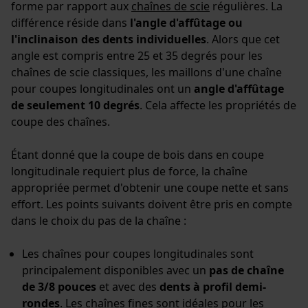
forme par rapport aux
chaînes de scie
régulières. La
différence réside dans
l'angle d'affûtage ou
Loop54 Personalization
l'inclinaison des dents individuelles
. Alors que cet
Page d'accueil personnalisée
angle est compris entre 25 et 35 degrés pour les
chaînes de scie classiques, les maillons d'une chaîne
Panier sauvegardé
pour coupes longitudinales ont un
angle d'affûtage
Salutation personnelle
de seulement 10 degrés
. Cela affecte les propriétés de
Géo-IP et détection des
coupe des chaînes.
utilisateurs
Vidéos YouTube
Étant donné que la coupe de bois dans en coupe
longitudinale requiert plus de force, la chaîne
Google Maps
appropriée permet d'obtenir une coupe nette et sans
Prise de contact par chat
effort. Les points suivants doivent être pris en compte
dans le choix du pas de la chaîne :
Cookies marketing
Les chaînes pour coupes longitudinales sont
principalement disponibles avec un
pas de chaîne
de 3/8 pouces
et avec des
dents à profil demi-
rondes
. Les chaînes fines sont idéales pour les