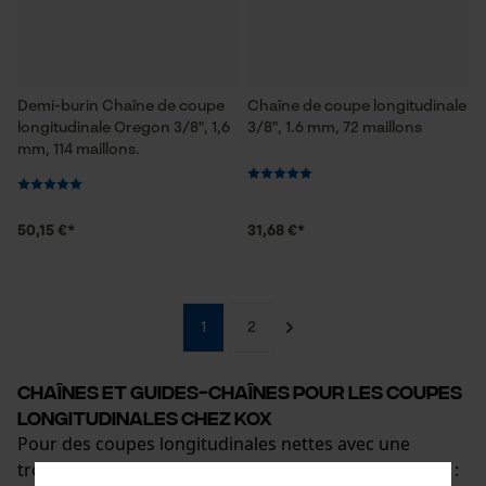
Demi-burin Chaîne de coupe
Chaîne de coupe longitudinale
longitudinale Oregon 3/8", 1,6
3/8", 1.6 mm, 72 maillons
mm, 114 maillons.
50,15 €*
31,68 €*
1
2
Chaînes et guides-chaînes pour les coupes
longitudinales chez KOX
Pour des coupes longitudinales nettes avec une
tronçonneuse, un équipement spécial est nécessaire :