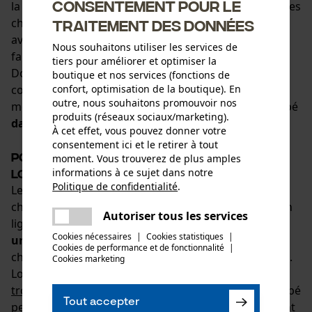
Consentement pour le
la gamme de KOX comprend des guides-chaînes et des
chaînes pour les coupes longitudinales, compatibles
traitement des données
avec de nombreux modèles de tronçonneuses de
Nous souhaitons utiliser les services de
fabricants renommés tels que Stihl, Husqvarna ou
tiers pour améliorer et optimiser la
Dolmar. Les
guides-chaînes
et les chaînes pour les
boutique et nos services (fonctions de
confort, optimisation de la boutique). En
coupes longitudinales conviennent aux scieries
outre, nous souhaitons promouvoir nos
mobiles et à toutes les utilisations où le bois est coupé
produits (réseaux sociaux/marketing).
dans le sens des fibres
.
À cet effet, vous pouvez donner votre
consentement ici et le retirer à tout
Pourquoi une chaîne pour coupes
moment. Vous trouverez de plus amples
informations à ce sujet dans notre
longitudinales est-elle utile ?
Politique de confidentialité
.
Les chaînes pour coupes longitudinales, comme la
partager
chaîne Oregon RipCut disponible dans la boutique en
Une erreur s'est produite. Veuillez
Autoriser tous les services
partager
ligne de KOX, ont des
dents de coupe plus plates ou
essayer encore.
Cookies nécessaires
|
Cookies statistiques
|
un angle d'affûtage plus faible
par rapport aux
Cookies de performance et de fonctionnalité
mail
|
chaînes à gouges demi-rondes ou carrées classiques.
Cookies marketing
Lors de la coupe du bois de chauffage avec la
tronçonneuse
, le bois est généralement d'abord coupé
Tout accepter
perpendiculairement aux fibres, puis divisé en suivant