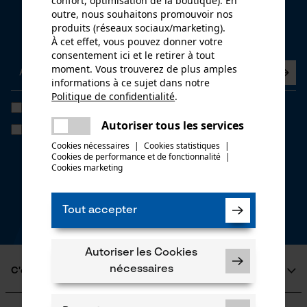
confort, optimisation de la boutique). En
Newsletter
outre, nous souhaitons promouvoir nos
produits (réseaux sociaux/marketing).
Abonnez-vous maintenant à la newsletter
À cet effet, vous pouvez donner votre
consentement ici et le retirer à tout
moment. Vous trouverez de plus amples
informations à ce sujet dans notre
Politique de confidentialité
.
partager
J'ai lu la
politique de confidentialité
et je l'accepte. *
Une erreur s'est produite. Veuillez
Autoriser tous les services
Si vous acceptez le tracking personnalisé, nous pourrons vous faire
partager
essayer encore.
parvenir des offres promotionnelles personnalisées dans notre
Cookies nécessaires
|
Cookies statistiques
|
newsletter. Vos coordonnées ne seront pas transmises à des tiers.
Cookies de performance et de fonctionnalité
mail
|
Vous pourrez retirer votre consentement à tout moment sur simple
Cookies marketing
clic; pour ce faire, chaque newsletter affiche un lien tout en bas de
page.
* Champs obligatoires
Tout accepter
*** Valable à partir d'un montant de 100,- €
Autoriser les Cookies
nécessaires
C'est KOX
Qui sommes-nous?