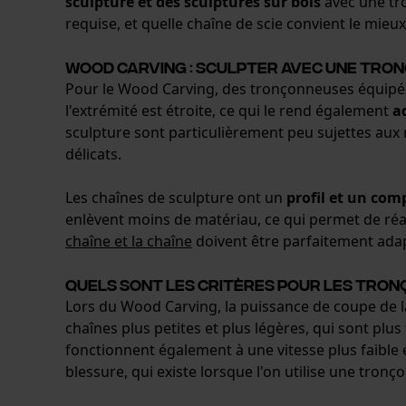
sculpture et des sculptures sur bois
avec une tro
requise, et quelle chaîne de scie convient le mieux
Wood Carving : Sculpter avec une tro
Pour le Wood Carving, des tronçonneuses équipées 
l'extrémité est étroite, ce qui le rend également
a
sculpture sont particulièrement peu sujettes aux 
délicats.
Les chaînes de sculpture ont un
profil et un co
enlèvent moins de matériau, ce qui permet de réali
chaîne et la chaîne
doivent être parfaitement adapt
Quels sont les critères pour les tronç
Lors du Wood Carving, la puissance de coupe de la
chaînes plus petites et plus légères, qui sont plus
fonctionnent également à une vitesse plus faible 
blessure, qui existe lorsque l'on utilise une tr