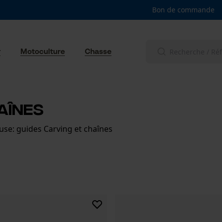
Bon de commande
r
Motoculture
Chasse
aînes
use: guides Carving et chaînes