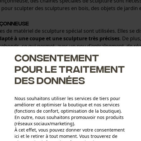
nçonneuse, des chaînes spéciales de sculpture sont nécessa
 pour sculpter des sculptures en bois, des objets de jardin e
nçonneuse
de matériel de sculpture spécial sont utilisées. Elles se d
dapté à une coupe et une sculpture très précises
. De plu
rebonds, ce qui permet, avec un peu d'entraînement, de réa
Consentement
pour le traitement
mportement de coupe spéciaux
. D'une part, elles fonctionn
ser des détails fins lors de la sculpture. Comme toujours lo
des données
és à l'application spécifique et au résultat souhaité.
Nous souhaitons utiliser les services de tiers pour
onneuses utilisées en sculpture sur bois ?
améliorer et optimiser la boutique et nos services
 tronçonneuse utilisée n'est pas l'aspect le plus important
(fonctions de confort, optimisation de la boutique).
 faciles à manipuler. Elles sont non seulement plus légères, c
En outre, nous souhaitons promouvoir nos produits
et sont moins puissantes. Cela permet d'obtenir des résultat
(réseaux sociaux/marketing).
onçonneuse surdimensionnée ou une chaîne trop puissante po
À cet effet, vous pouvez donner votre consentement
ici et le retirer à tout moment. Vous trouverez de