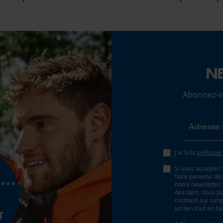
Vérifier linstallation de cookies
ID de session
N
Sauvegarder les préférences pour
traitement des données
Abonnez-vo
Econda Tag Manager
Cookies statistiques
J'ai lu la
politique
Si vous acceptez 
faire parvenir d
notre newsletter
Econda Analytics
des tiers. Vous p
moment sur simple
Mouseflow Web Analytics Tool
un lien tout en b