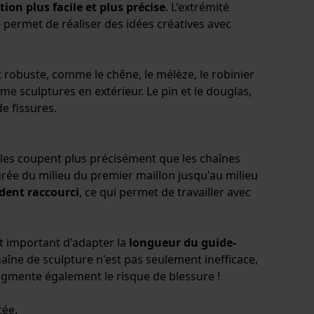
ion plus facile et plus précise
. L'extrémité
 permet de réaliser des idées créatives avec
st robuste, comme le chêne, le mélèze, le robinier
mme sculptures en extérieur. Le pin et le douglas,
e fissures.
elles coupent plus précisément que les chaînes
urée du milieu du premier maillon jusqu'au milieu
dent raccourci
, ce qui permet de travailler avec
st important d'adapter la
longueur du guide-
ne de sculpture n'est pas seulement inefficace,
ugmente également le risque de blessure !
tée.