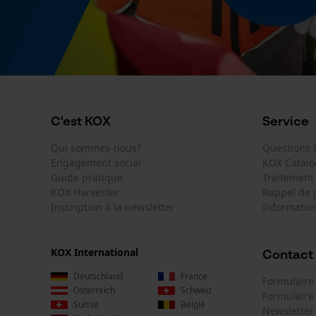
C'est KOX
Service
Qui sommes-nous?
Questions
Engagement social
KOX Catal
Guide pratique
Traitement
KOX Harvester
Rappel de 
Inscription à la newsletter
Information
KOX International
Contact
Deutschland
France
Formulaire
Österreich
Schweiz
Formulair
Suisse
België
Newsletter