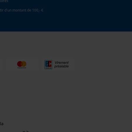
oires
tir d'un montant de 100,- €
la