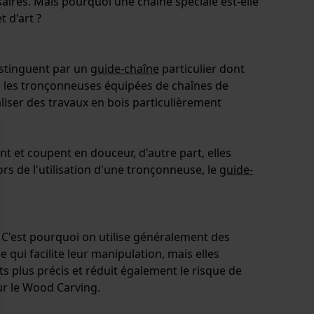
ires. Mais pourquoi une chaîne spéciale est-elle
t d'art ?
istinguent par un
guide-chaîne
particulier dont
s, les tronçonneuses équipées de chaînes de
liser des travaux en bois particulièrement
ent et coupent en douceur, d'autre part, elles
rs de l'utilisation d'une tronçonneuse, le
guide-
. C'est pourquoi on utilise généralement des
e qui facilite leur manipulation, mais elles
s plus précis et réduit également le risque de
ur le Wood Carving.