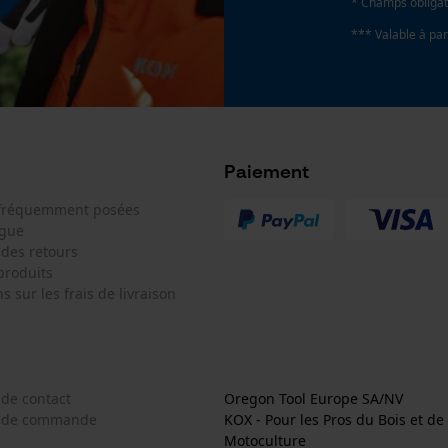
Fact-Finder Tracking
* Champs obligat
*** Valable à par
Cookies de performance et de
fonctionnalité
Paiement
Loop54 Personalization
 fréquemment posées
Page d'accueil personnalisée
ogue
 des retours
Panier sauvegardé
produits
Salutation personnelle
s sur les frais de livraison
Géo-IP et détection des utilisateurs
Vidéos YouTube
Google Maps
 de contact
Oregon Tool Europe SA/NV
Prise de contact par chat
e de commande
KOX - Pour les Pros du Bois et de 
Motoculture