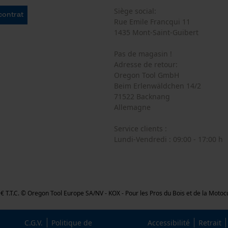
Siège social:
 contrat
Rue Emile Francqui 11
Cookies marketing
1435 Mont-Saint-Guibert
Pas de magasin !
Adresse de retour:
Google Global Site Tag
Oregon Tool GmbH
Beim Erlenwäldchen 14/2
Microsoft Advertising Universal Event
Tracking
71522 Backnang
Allemagne
Survicate
Service clients :
Lundi-Vendredi : 09:00 - 17:00 h
,26 € T.T.C. © Oregon Tool Europe SA/NV - KOX - Pour les Pros du Bois et de la Moto
C.G.V.
Politique de
Accessibilité
Retrait