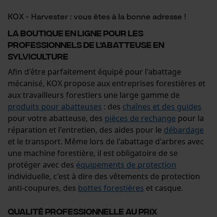
KOX - Harvester : vous êtes à la bonne adresse !
La boutique en ligne pour les
Google Global Site Tag
professionnels de l’abatteuse en
Microsoft Advertising Universal
Event Tracking
sylviculture
Survicate
Afin d'être parfaitement équipé pour l'abattage
mécanisé, KOX propose aux entreprises forestières et
aux travailleurs forestiers une large gamme de
produits pour abatteuses
: des
chaînes et des guides
pour votre abatteuse, des
pièces de rechange
pour la
réparation et l'entretien, des aides pour le
débardage
et le transport. Même lors de l'abattage d'arbres avec
une machine forestière, il est obligatoire de se
protéger avec des
équipements de protection
individuelle, c'est à dire des vêtements de protection
anti-coupures, des
bottes forestières
et casque.
Qualité professionnelle au prix