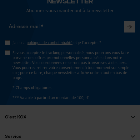
Newsletter
Abonnez-vous maintenant à la newsletter
J'ai lu la
politique de confidentialité
et je l'accepte. *
Si vous acceptez le tracking personnalisé, nous pourrons vous faire
parvenir des offres promotionnelles personnalisées dans notre
newsletter. Vos coordonnées ne seront pas transmises à des tiers.
Vous pourrez retirer votre consentement à tout moment sur simple
clic; pour ce faire, chaque newsletter affiche un lien tout en bas de
page.
* Champs obligatoires
*** Valable à partir d'un montant de 100,- €
C'est KOX
Qui sommes-nous?
Engagement social
Service