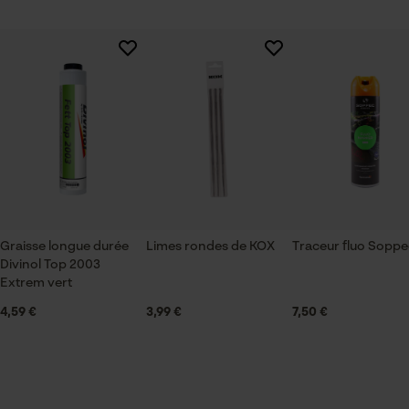
fonctionnalité
Loop54 Personalization
Page d'accueil personnalisée
Panier sauvegardé
Salutation personnelle
Géo-IP et détection des
utilisateurs
Graisse longue durée
Limes rondes de KOX
Traceur fluo Soppe
Vidéos YouTube
Divinol Top 2003
Google Maps
Extrem vert
Prise de contact par chat
4,59 €
3,99 €
7,50 €
Cookies marketing