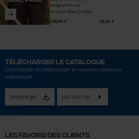
ID de session
Integral Forest
Sauvegarder les préférences
Orange/Bleu OneSiz
pour traitement des données
238,95 €
32,90 €
Econda Tag Manager
Cookies statistiques
Télécharger le catalogue
Commander ou télécharger le nouveau catalogue
maintenant
Econda Analytics
télécharger
par courrier
Mouseflow Web Analytics Tool
Fact-Finder Tracking
Cookies de performance et de
Les favoris des clients