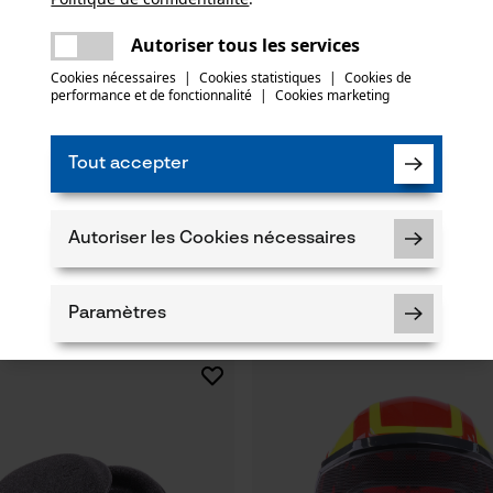
Une erreur s'est produite. Veuillez essayer
encore.
mail
Autoriser tous les services
Cookies nécessaires
|
Cookies statistiques
|
Cookies de
performance et de fonctionnalité
|
Cookies marketing
Tout accepter
et Inuit Vert chiné
Headset / Protection auditive E
vert olive
Autoriser les Cookies nécessaires
Paramètres
84,37 €*
Cookies nécessaires