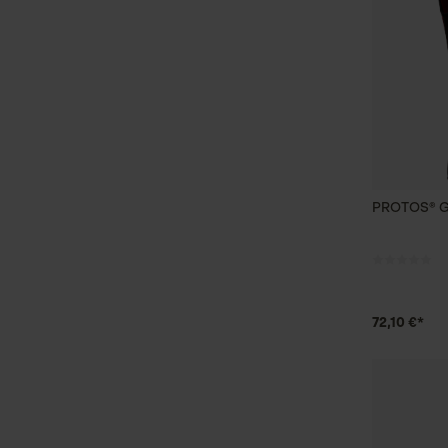
PROTOS® Gi
72,10 €*