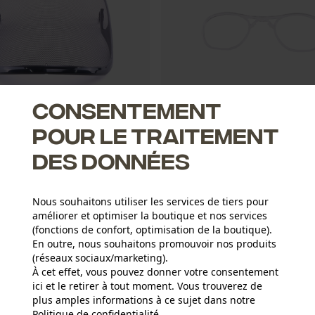
Consentement
pour le traitement
métal gravé/casque forestier
Lunettes de protection optique
des données
egral Visière F39
Integral
Nous souhaitons utiliser les services de tiers pour
7,38 €*
améliorer et optimiser la boutique et nos services
(fonctions de confort, optimisation de la boutique).
En outre, nous souhaitons promouvoir nos produits
AU
(réseaux sociaux/marketing).
À cet effet, vous pouvez donner votre consentement
ici et le retirer à tout moment. Vous trouverez de
plus amples informations à ce sujet dans notre
Politique de confidentialité
partager
.