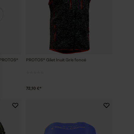
s PROTOS®
PROTOS® Gilet Inuit Gris foncé
72,10 €*