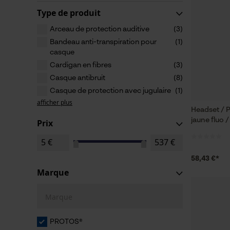
Type de produit
Arceau de protection auditive
(3)
Bandeau anti-transpiration pour
(1)
casque
Cardigan en fibres
(3)
Casque antibruit
(8)
Casque de protection avec jugulaire
(1)
afficher plus
Headset / 
jaune fluo 
Prix
58,43 €*
Marque
Marque
PROTOS®