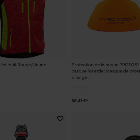
Cookies de performance et de
fonctionnalité
Loop54 Personalization
Page d'accueil personnalisée
let Inuit Rouge/Jaune
Protection de la nuque PROTOS® 
Panier sauvegardé
casque forestier/casque de prot
orange
Salutation personnelle
Géo-IP et détection des utilisateurs
Vidéos YouTube
36,41 €*
Google Maps
Prise de contact par chat