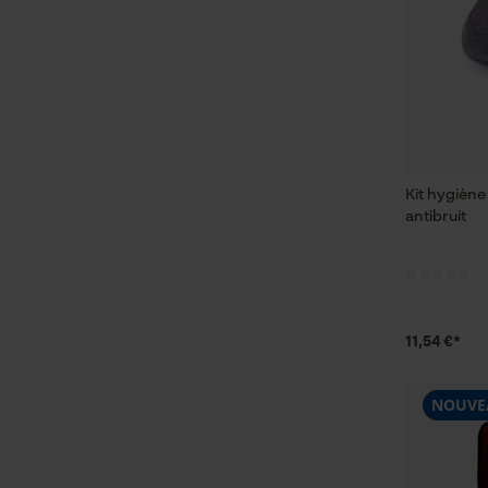
Kit hygièn
antibruit
11,54 €*
NOUVE