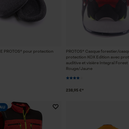
Vérifier linstallation de cookies
ID de session
Sauvegarder les préférences pour
traitement des données
Econda Tag Manager
e E PROTOS® pour protection
PROTOS® Casque forestier/casq
protection KOX Edition avec pro
auditive et visière Integral Forest
Rouge/Jaune
Cookies statistiques
238,95 €*
Econda Analytics
AU
Mouseflow Web Analytics Tool
Fact-Finder Tracking