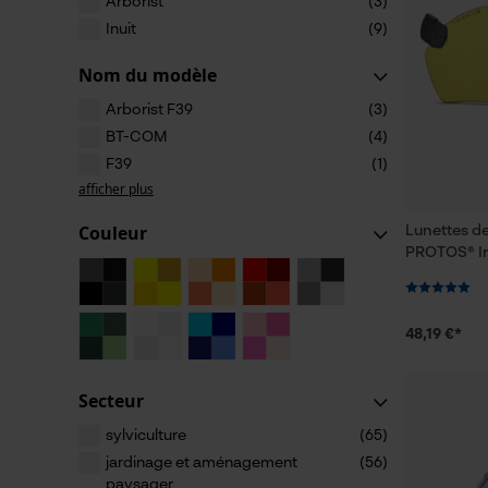
Arborist
(3)
Inuit
(9)
Nom du modèle
Arborist F39
(3)
BT-COM
(4)
F39
(1)
afficher plus
Couleur
Lunettes de
PROTOS® In
48,19 €*
Secteur
sylviculture
(65)
jardinage et aménagement
(56)
paysager