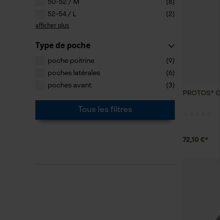
50-52 / M
(8)
52-54 / L
(2)
afficher plus
Type de poche
poche poitrine
(9)
poches latérales
(6)
poches avant
(3)
PROTOS® Gil
Tous les filtres
72,10 €*