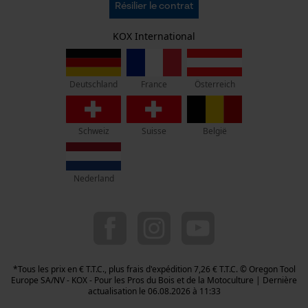
Oregon Tool Europe SA/NV
Résilier le contrat
Politique de confidentialité
KOX - Pour les Pros du Bois et de la Motoculture
Retrait
Siège social:
KOX International
Vie privéé
Rue Emile Francqui 11
1435 Mont-Saint-Guibert
France
Österreich
Deutschland
Pas de magasin !
Adresse de retour:
Oregon Tool GmbH
Schweiz
Suisse
België
Beim Erlenwäldchen 14/2
71522 Backnang
Allemagne
Nederland
Service clients :
Lundi-Vendredi : 09:00 - 17:00 h
078 15 82 22
info-be@kox.eu
*Tous les prix en € T.T.C., plus frais d'expédition 7,26 € T.T.C. © Oregon Tool
Europe SA/NV - KOX - Pour les Pros du Bois et de la Motoculture | Dernière
actualisation le 06.08.2026 à 11:33