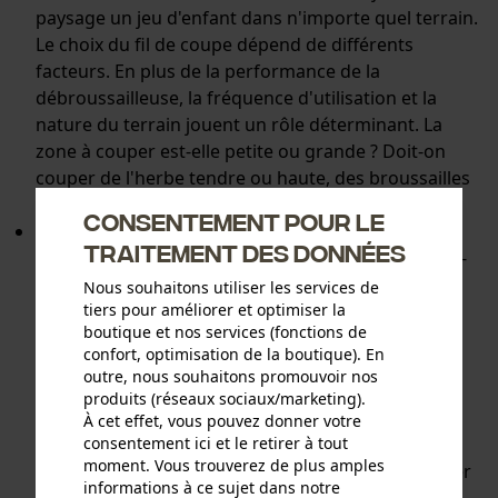
paysage un jeu d'enfant dans n'importe quel terrain.
Le choix du fil de coupe dépend de différents
facteurs. En plus de la performance de la
débroussailleuse, la fréquence d'utilisation et la
nature du terrain jouent un rôle déterminant. La
zone à couper est-elle petite ou grande ? Doit-on
couper de l'herbe tendre ou haute, des broussailles
rebelles ou des branches épaisses ?
Consentement pour le
Lames de débroussailleuse :
Tondre ou broyer,
traitement des données
récolter du bois ou éliminer la croissance sauvage -
avec les bonnes lames, chaque débroussailleuse
Nous souhaitons utiliser les services de
peut être réglée sur des performances maximales.
tiers pour améliorer et optimiser la
boutique et nos services (fonctions de
En plus des
lames de broyage pour éclaircir les
confort, optimisation de la boutique). En
buissons
et des
lames de défrichage pour les
outre, nous souhaitons promouvoir nos
buissons ligneux
, la gamme de produits KOX
produits (réseaux sociaux/marketing).
comprend également des
lames pour les herbes
À cet effet, vous pouvez donner votre
emmêlées
consentement ici et le retirer à tout
à usage polyvalent. Des formes
moment. Vous trouverez de plus amples
éprouvées et des matériaux robustes comme l'acier
informations à ce sujet dans notre