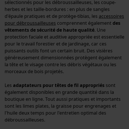
Cookies nécessaires
sélectionnés pour les débroussailleuses, les coupe-
herbes et les taille-bordures : en plus de sangles
d'épaule pratiques et de protège-tibias, les
accessoires
pour débroussailleuses
comprennent également
des
vêtements de sécurité de haute qualité
. Une
Vérifier linstallation de cookies
protection faciale et auditive appropriée est essentielle
ID de session
pour le travail forestier et de jardinage, car ces
Sauvegarder les préférences
puissants outils font un certain bruit. Des visières
pour traitement des données
généreusement dimensionnées protègent également
Econda Tag Manager
la tête et le visage contre les débris végétaux ou les
morceaux de bois projetés.
Les
adaptateurs pour têtes de fil appropriés
sont
Cookies statistiques
également disponibles en grande quantité dans la
boutique en ligne. Tout aussi pratiques et importants
sont les limes plates, la graisse pour engrenages et
l'huile deux temps pour l'entretien optimal des
débroussailleuses.
Econda Analytics