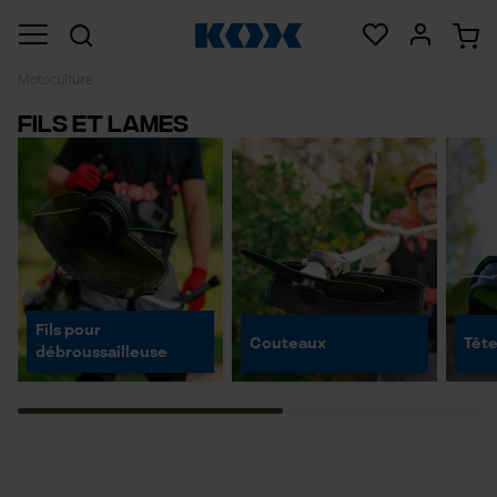
Motoculture
Fils et lames
Fils pour
Couteaux
Tête
débroussailleuse