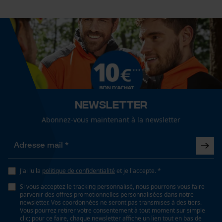
Mouseflow Web Analytics Tool
Fact-Finder Tracking
Cookies de performance et de
fonctionnalité
Newsletter
Loop54 Personalization
Abonnez-vous maintenant à la newsletter
Page d'accueil personnalisée
Panier sauvegardé
Salutation personnelle
J'ai lu la
politique de confidentialité
et je l'accepte. *
Géo-IP et détection des
utilisateurs
Si vous acceptez le tracking personnalisé, nous pourrons vous faire
parvenir des offres promotionnelles personnalisées dans notre
Vidéos YouTube
newsletter. Vos coordonnées ne seront pas transmises à des tiers.
Vous pourrez retirer votre consentement à tout moment sur simple
Google Maps
clic; pour ce faire, chaque newsletter affiche un lien tout en bas de