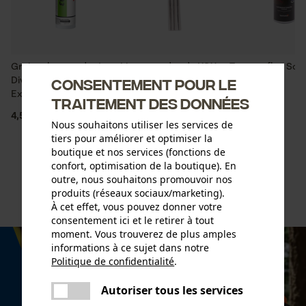
Graisse longue durée
Limes rondes de KOX
Traceur fluo So
Consentement pour le
Divinol Top 2003
Extrem vert
traitement des données
4,59 €
3,99 €
7,50 €
Nous souhaitons utiliser les services de
tiers pour améliorer et optimiser la
boutique et nos services (fonctions de
confort, optimisation de la boutique). En
outre, nous souhaitons promouvoir nos
produits (réseaux sociaux/marketing).
À cet effet, vous pouvez donner votre
consentement ici et le retirer à tout
moment. Vous trouverez de plus amples
informations à ce sujet dans notre
Politique de confidentialité
.
partager
Une erreur s'est produite. Veuillez
Autoriser tous les services
partager
essayer encore.