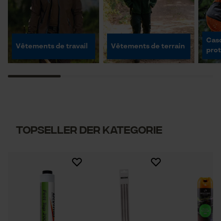
Cas
Vêtements de travail
Vêtements de terrain
prot
Topseller der Kategorie