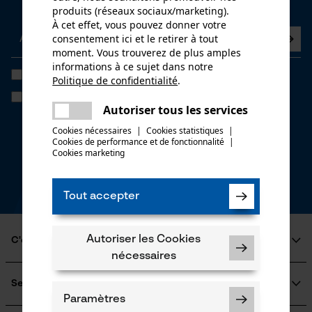
Abonnez-vous maintenant à la newsletter
produits (réseaux sociaux/marketing).
À cet effet, vous pouvez donner votre
consentement ici et le retirer à tout
moment. Vous trouverez de plus amples
informations à ce sujet dans notre
J'ai lu la
politique de confidentialité
et je l'accepte. *
Politique de confidentialité
.
partager
Si vous acceptez le tracking personnalisé, nous pourrons vous faire
Une erreur s'est produite. Veuillez
parvenir des offres promotionnelles personnalisées dans notre
Autoriser tous les services
partager
newsletter. Vos coordonnées ne seront pas transmises à des tiers.
essayer encore.
Vous pourrez retirer votre consentement à tout moment sur simple
Cookies nécessaires
|
Cookies statistiques
|
clic; pour ce faire, chaque newsletter affiche un lien tout en bas de
Cookies de performance et de fonctionnalité
mail
|
page.
Cookies marketing
* Champs obligatoires
*** Valable à partir d'un montant de 100,- €
Tout accepter
Autoriser les Cookies
C'est KOX
nécessaires
Qui sommes-nous?
Engagement social
Service
Guide pratique
Paramètres