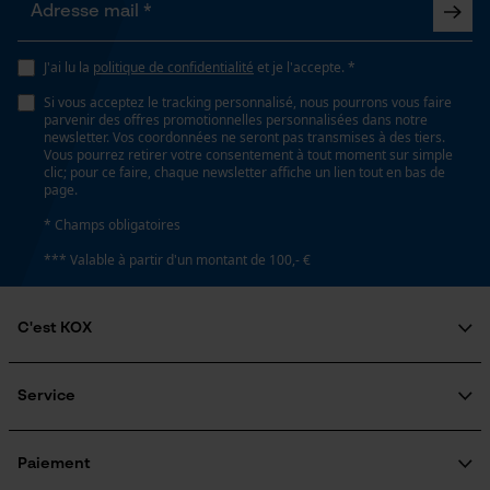
utilisateurs
Vidéos YouTube
J'ai lu la
politique de confidentialité
et je l'accepte. *
Google Maps
Si vous acceptez le tracking personnalisé, nous pourrons vous faire
Prise de contact par chat
parvenir des offres promotionnelles personnalisées dans notre
newsletter. Vos coordonnées ne seront pas transmises à des tiers.
Vous pourrez retirer votre consentement à tout moment sur simple
clic; pour ce faire, chaque newsletter affiche un lien tout en bas de
page.
Cookies marketing
* Champs obligatoires
*** Valable à partir d'un montant de 100,- €
Google Global Site Tag
C'est KOX
Microsoft Advertising Universal
Event Tracking
Qui sommes-nous?
Survicate
Engagement social
Service
Guide pratique
Questions fréquemment posées
KOX Harvester
KOX Catalogue
Inscription à la newsletter
Paiement
Traitement des retours