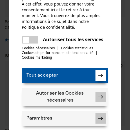
À cet effet, vous pouvez donner votre
consentement ici et le retirer à tout
moment. Vous trouverez de plus amples
informations à ce sujet dans notre
Bougie d’allumage NGK
Clé combinée pour bougie
Politique de confidentialité
.
CMR6A 16 mm
d’allumage KOX 13 x 19 mm /
partager
fente / longueur 55 mm
Une erreur s'est produite. Veuillez
Autoriser tous les services
partager
essayer encore.
Cookies nécessaires
|
Cookies statistiques
|
Cookies de performance et de fonctionnalité
mail
|
8,91 €*
4,99 €*
Cookies marketing
Tout accepter
Autoriser les Cookies
nécessaires
Paramètres