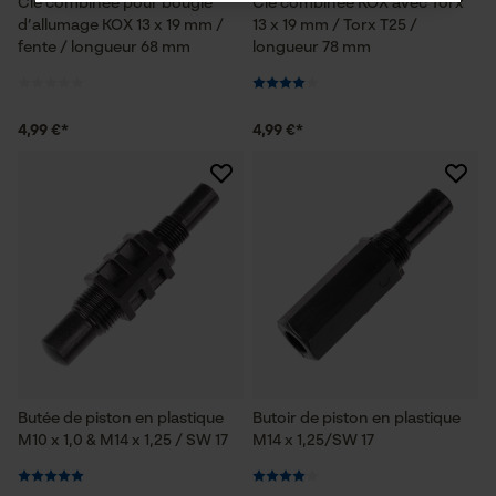
Clé combinée pour bougie
Clé combinée KOX avec Torx
d’allumage KOX 13 x 19 mm /
13 x 19 mm / Torx T25 /
fente / longueur 68 mm
longueur 78 mm
Cookies nécessaires
4,99 €*
4,99 €*
Vérifier linstallation de cookies
ID de session
Sauvegarder les préférences
pour traitement des données
Econda Tag Manager
Butée de piston en plastique
Butoir de piston en plastique
Cookies statistiques
M10 x 1,0 & M14 x 1,25 / SW 17
M14 x 1,25/SW 17