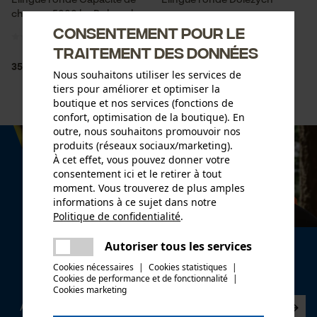
Elingue ronde Capacité de
Elingue ronde Dolezych
charge : 5000 kg Dolezych
Consentement pour le
traitement des données
35,90 €*
47,90 €*
Nous souhaitons utiliser les services de
tiers pour améliorer et optimiser la
boutique et nos services (fonctions de
confort, optimisation de la boutique). En
outre, nous souhaitons promouvoir nos
produits (réseaux sociaux/marketing).
À cet effet, vous pouvez donner votre
consentement ici et le retirer à tout
moment. Vous trouverez de plus amples
informations à ce sujet dans notre
Politique de confidentialité
.
partager
Une erreur s'est produite. Veuillez
Autoriser tous les services
Newsletter
partager
essayer encore.
Cookies nécessaires
|
Cookies statistiques
|
Abonnez-vous maintenant à la newsletter
Cookies de performance et de fonctionnalité
mail
|
Cookies marketing