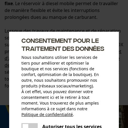
fixe
. Le réservoir à diesel mobile permet de travailler
de manière flexible et évite les interruptions
prolongées dues au manque de carburant.
Lorsque des travaux de maintenance et de réparation
sont nécessaires sur l'abatteuse ou que du matériel
Consentement pour le
supplémentaire est requis pour le travail forestier, KOX
traitement des données
propose une large gamme
d'outils pour abatteuses et
Nous souhaitons utiliser les services de
d'accessoires d'entretien
. De
l'accessoire hydraulique
tiers pour améliorer et optimiser la
de haute qualité pour les abatteuses
à une large
boutique et nos services (fonctions de
sélection de
lubrifiants et carburants
, vous trouverez
confort, optimisation de la boutique). En
tout ce dont vous avez besoin pour travailler dans la
outre, nous souhaitons promouvoir nos
forêt.
produits (réseaux sociaux/marketing).
À cet effet, vous pouvez donner votre
consentement ici et le retirer à tout
moment. Vous trouverez de plus amples
informations à ce sujet dans notre
Politique de confidentialité
.
partager
Une erreur s'est produite. Veuillez
Autoriser tous les services