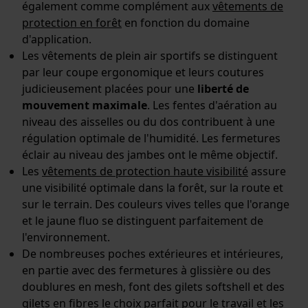
également comme complément aux
vêtements de
Mouseflow Web Analytics Tool
protection en forêt
en fonction du domaine
Fact-Finder Tracking
d'application.
Les vêtements de plein air sportifs se distinguent
par leur coupe ergonomique et leurs coutures
judicieusement placées pour une
liberté de
Cookies de performance et de
mouvement maximale
. Les fentes d'aération au
fonctionnalité
niveau des aisselles ou du dos contribuent à une
régulation optimale de l'humidité. Les fermetures
éclair au niveau des jambes ont le même objectif.
Les
vêtements de protection haute visibilité
assure
Loop54 Personalization
une visibilité optimale dans la forêt, sur la route et
Page d'accueil personnalisée
sur le terrain. Des couleurs vives telles que l'orange
et le jaune fluo se distinguent parfaitement de
Panier sauvegardé
l'environnement.
Salutation personnelle
De nombreuses poches extérieures et intérieures,
Géo-IP et détection des
en partie avec des fermetures à glissière ou des
utilisateurs
doublures en mesh, font des gilets softshell et des
Vidéos YouTube
gilets en fibres le choix parfait pour le travail et les