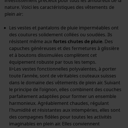
investissement précieux pour tous les amoureux de la
Cookies nécessaires
nature. Voici les caractéristiques des vêtements de
plein air:
Les vestes et pantalons de pluie imperméables ont
des coutures solidement collées ou soudées. Ils
Vérifier linstallation de cookies
résistent même aux
fortes chutes de pluie
. Des
capuches généreuses et des fermetures à glissière
ID de session
et à boutons dissimulées complètent cet
Sauvegarder les préférences
pour traitement des données
équipement robuste par tous les temps.
li>Les vestes fonctionnelles polyvalentes, à porter
Econda Tag Manager
toute l'année, sont de véritables couteaux suisses
dans le domaine des vêtements de plein air. Suivant
le principe de l'oignon, elles combinent des couches
Cookies statistiques
parfaitement adaptées pour former un ensemble
harmonieux. Agréablement chaudes, régulant
l'humidité et résistantes aux intempéries, elles sont
des compagnes fidèles pour toutes les activités
imaginables en plein air. Elles conviennent
Econda Analytics