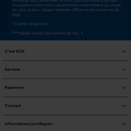
newsletter. Vos coordonnées ne seront pas transmises à des tiers.
Vous pourrez retirer votre consentement à tout moment sur simple
clic; pour ce faire, chaque newsletter affiche un lien tout en bas de
page.
* Champs obligatoires
*** Valable à partir d'un montant de 100,- €
C'est KOX
Qui sommes-nous?
Engagement social
Service
Guide pratique
Questions fréquemment posées
KOX Harvester
KOX Catalogue
Inscription à la newsletter
Paiement
Traitement des retours
Rappel de produits
Informations sur les frais de livraison
Contact
Formulaire de contact
Formulaire de commande
Informations juridiques
Newsletter