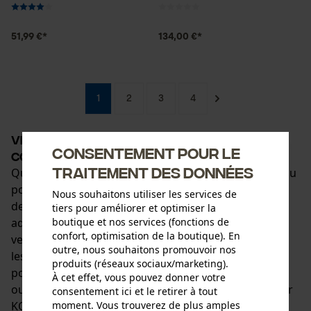
51,99 €*
134,00 €*
1
2
3
4
Vêtements de plein air : bien protégé
Consentement pour le
contre le vent et les intempéries
traitement des données
Que ce soit pour travailler en forêt et dans le jardin ou
pour les loisirs : les personnes qui passent beaucoup
Nous souhaitons utiliser les services de
de temps à l'extérieur ont besoin de vêtements
tiers pour améliorer et optimiser la
boutique et nos services (fonctions de
adaptés ! L'offre va de vêtements fonctionnels aux
confort, optimisation de la boutique). En
vestes de plein air pour hommes qui résistent à tous
outre, nous souhaitons promouvoir nos
les défis, en passant par les chemises en flanelle
produits (réseaux sociaux/marketing).
polyvalentes. Que vous soyez un travailleur forestier
À cet effet, vous pouvez donner votre
ou un amateur de plein air : les vêtements de plein air
consentement ici et le retirer à tout
moment. Vous trouverez de plus amples
KOX offrent une protection optimale pour toutes vos