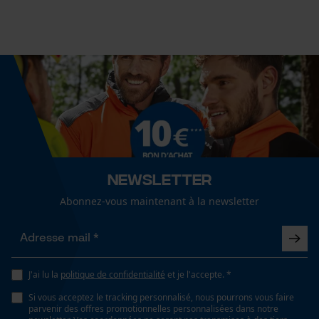
Newsletter
Abonnez-vous maintenant à la newsletter
J'ai lu la
politique de confidentialité
et je l'accepte. *
Si vous acceptez le tracking personnalisé, nous pourrons vous faire
parvenir des offres promotionnelles personnalisées dans notre