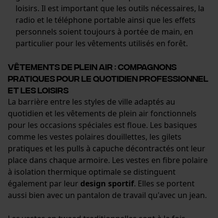
Google Maps
loisirs. Il est important que les outils nécessaires, la
radio et le téléphone portable ainsi que les effets
Prise de contact par chat
personnels soient toujours à portée de main, en
particulier pour les vêtements utilisés en forêt.
Cookies marketing
Vêtements de plein air : compagnons
pratiques pour le quotidien professionnel
et les loisirs
La barrière entre les styles de ville adaptés au
Google Global Site Tag
quotidien et les vêtements de plein air fonctionnels
Microsoft Advertising Universal
pour les occasions spéciales est floue. Les basiques
Event Tracking
comme les vestes polaires douillettes, les gilets
Survicate
pratiques et les pulls à capuche décontractés ont leur
place dans chaque armoire. Les vestes en fibre polaire
à isolation thermique optimale se distinguent
également par leur
design sportif
. Elles se portent
aussi bien avec un pantalon de travail qu'avec un jean.