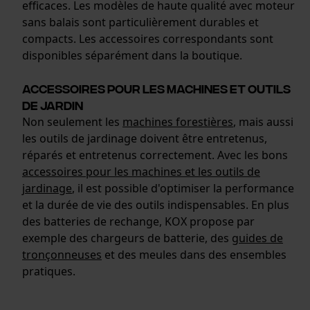
efficaces. Les modèles de haute qualité avec moteur
sans balais sont particulièrement durables et
compacts. Les accessoires correspondants sont
Cookies statistiques
disponibles séparément dans la boutique.
Accessoires pour les machines et outils
de jardin
Non seulement les
machines forestières
, mais aussi
Econda Analytics
les outils de jardinage doivent être entretenus,
Mouseflow Web Analytics Tool
réparés et entretenus correctement. Avec les bons
Fact-Finder Tracking
accessoires pour les machines et les outils de
jardinage
, il est possible d'optimiser la performance
et la durée de vie des outils indispensables. En plus
des batteries de rechange, KOX propose par
Cookies de performance et de
exemple des chargeurs de batterie, des
guides de
fonctionnalité
tronçonneuses
et des meules dans des ensembles
pratiques.