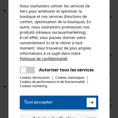
entretien à moteur électrique.
Nous souhaitons utiliser les services de
Ceux qui souhaitent accomplir des travaux de
tiers pour améliorer et optimiser la
fauchage de grandes surfaces de manière rapide et
boutique et nos services (fonctions de
confort, optimisation de la boutique). En
efficace trouveront les outils parfaits avec les
outre, nous souhaitons promouvoir nos
débroussailleuses. Ces machines puissantes
produits (réseaux sociaux/marketing).
conviennent également aux tâches les plus
À cet effet, vous pouvez donner votre
exigeantes. Même les zones denses sont faciles à
consentement ici et le retirer à tout
travailler avec ces outils pratiques. Un travail
moment. Vous trouverez de plus amples
informations à ce sujet dans notre
particulièrement ergonomique est possible avec les
Politique de confidentialité
.
débroussailleuses portées spéciales. KOX propose
partager
une variété d'accessoires et de pièces de rechange
Une erreur s'est produite. Veuillez
Autoriser tous les services
partager
pour les débroussailleuses et les débroussailleuses
essayer encore.
Cookies nécessaires
|
Cookies statistiques
|
portées.
Cookies de performance et de fonctionnalité
mail
|
Une pelouse uniforme à la croissance dense est le
Cookies marketing
résultat d'un entretien complet. Les tondeuses à
gazon sont aussi utiles pour l'entretien des espaces
Tout accepter
verts que les scarificateurs pour aérer la pelouse en
automne et éliminer la mousse et le paillis. Les