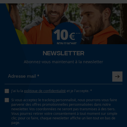
Loop54 Personalization
Page d'accueil personnalisée
Panier sauvegardé
Salutation personnelle
Géo-IP et détection des
utilisateurs
Vidéos YouTube
Newsletter
Google Maps
Abonnez-vous maintenant à la newsletter
Prise de contact par chat
Cookies marketing
J'ai lu la
politique de confidentialité
et je l'accepte. *
Si vous acceptez le tracking personnalisé, nous pourrons vous faire
parvenir des offres promotionnelles personnalisées dans notre
newsletter. Vos coordonnées ne seront pas transmises à des tiers.
Vous pourrez retirer votre consentement à tout moment sur simple
Google Global Site Tag
clic; pour ce faire, chaque newsletter affiche un lien tout en bas de
page.
Microsoft Advertising Universal