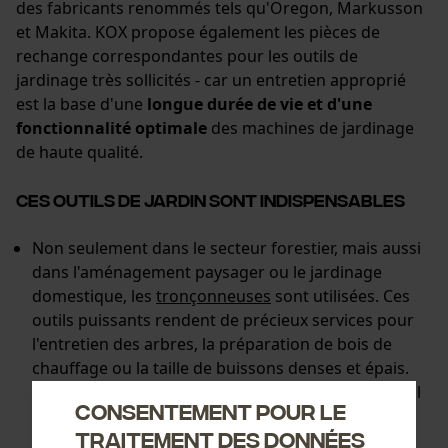
des fabricants renommés tels qu'Oregon, Markusson
et Makita. KOX propose également les pièces de
rechange correspondantes pour les outils de
jardinage très sollicités - car un entretien approprié
est la base d'une
longue durée de vie et d'une
fonctionnalité optimale
des machines de jardinage
de haute qualité.
Ces outils de jardin sont indispensables
Non seulement dans le secteur forestier, mais aussi
dans l'aménagement paysager ou le jardinage
domestique, les
tronçonneuses
sont utilisées. Ces
outils puissants rendent de précieux services pour
l'entretien des arbres, la préparation de bois de
chauffage ou la taille de buissons denses et épais.
Vous avez le choix entre des tronçonneuses sans fil
Consentement pour le
à moteur essence ou à batterie, ainsi que des
traitement des données
modèles particulièrement peu exigeants en