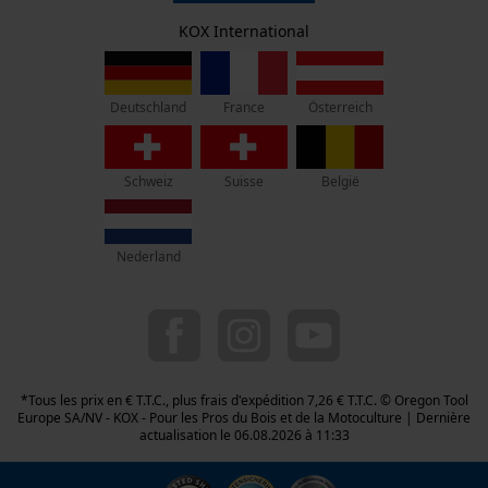
Retrait
Siège social:
KOX International
Vie privéé
Rue Emile Francqui 11
1435 Mont-Saint-Guibert
France
Österreich
Deutschland
Pas de magasin !
Adresse de retour:
Oregon Tool GmbH
Schweiz
Suisse
België
Beim Erlenwäldchen 14/2
71522 Backnang
Allemagne
Nederland
Service clients :
Lundi-Vendredi : 09:00 - 17:00 h
078 15 82 22
info-be@kox.eu
*Tous les prix en € T.T.C., plus frais d'expédition 7,26 € T.T.C. © Oregon Tool
Europe SA/NV - KOX - Pour les Pros du Bois et de la Motoculture | Dernière
actualisation le 06.08.2026 à 11:33