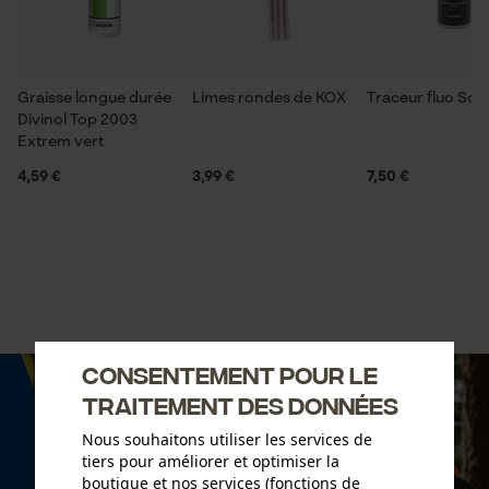
Graisse longue durée
Limes rondes de KOX
Traceur fluo So
Divinol Top 2003
Extrem vert
4,59 €
3,99 €
7,50 €
Consentement pour le
traitement des données
Nous souhaitons utiliser les services de
tiers pour améliorer et optimiser la
boutique et nos services (fonctions de