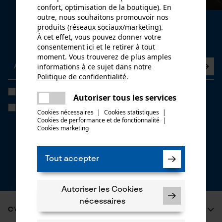
confort, optimisation de la boutique). En
outre, nous souhaitons promouvoir nos
Newsletter
produits (réseaux sociaux/marketing).
À cet effet, vous pouvez donner votre
Abonnez-vous maintenant à la newsletter
consentement ici et le retirer à tout
moment. Vous trouverez de plus amples
informations à ce sujet dans notre
Politique de confidentialité
.
partager
J'ai lu la
politique de confidentialité
et je l'accepte. *
Une erreur s'est produite. Veuillez
Autoriser tous les services
partager
essayer encore.
Si vous acceptez le tracking personnalisé, nous pourrons vous faire
Cookies nécessaires
|
Cookies statistiques
|
parvenir des offres promotionnelles personnalisées dans notre
Cookies de performance et de fonctionnalité
mail
|
newsletter. Vos coordonnées ne seront pas transmises à des tiers.
Cookies marketing
Vous pourrez retirer votre consentement à tout moment sur simple
clic; pour ce faire, chaque newsletter affiche un lien tout en bas de
page.
Tout accepter
* Champs obligatoires
*** Valable à partir d'un montant de 100,- €
Autoriser les Cookies
nécessaires
C'est KOX