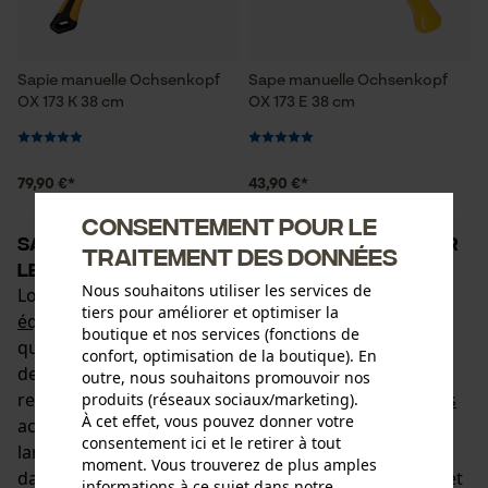
Sapie manuelle Ochsenkopf
Sape manuelle Ochsenkopf
OX 173 K 38 cm
OX 173 E 38 cm
79,90 €*
43,90 €*
Consentement pour le
Sappies : Outils forestiers pratiques pour
traitement des données
le déplacement du bois
Nous souhaitons utiliser les services de
Lors du travail en forêt et dans le jardin, les
tiers pour améliorer et optimiser la
équipements et machines forestiers
motorisés tels
boutique et nos services (fonctions de
que les tronçonneuses et les débroussailleuses sont
confort, optimisation de la boutique). En
des aides précieuses qui facilitent le travail et le
outre, nous souhaitons promouvoir nos
rendent plus efficace. Cependant, les
outils forestiers
produits (réseaux sociaux/marketing).
À cet effet, vous pouvez donner votre
actionnés par la force musculaire sont également
consentement ici et le retirer à tout
largement utilisés dans l'exploitation forestière et
moment. Vous trouverez de plus amples
dans le domaine privé. Après les travaux d'abattage et
informations à ce sujet dans notre