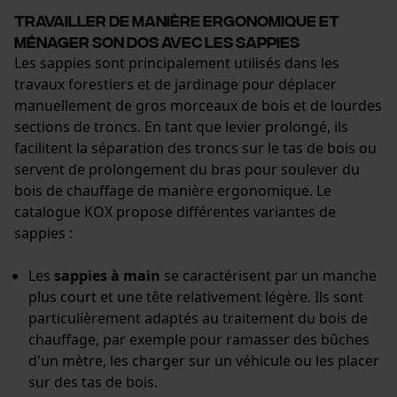
Cookies nécessaires
Travailler de manière ergonomique et
ménager son dos avec les sappies
Les sappies sont principalement utilisés dans les
travaux forestiers et de jardinage pour déplacer
manuellement de gros morceaux de bois et de lourdes
Vérifier linstallation de cookies
sections de troncs. En tant que levier prolongé, ils
ID de session
facilitent la séparation des troncs sur le tas de bois ou
Sauvegarder les préférences
servent de prolongement du bras pour soulever du
pour traitement des données
bois de chauffage de manière ergonomique. Le
Econda Tag Manager
catalogue KOX propose différentes variantes de
sappies :
Cookies statistiques
Les
sappies à main
se caractérisent par un manche
plus court et une tête relativement légère. Ils sont
particulièrement adaptés au traitement du bois de
chauffage, par exemple pour ramasser des bûches
d'un mètre, les charger sur un véhicule ou les placer
Econda Analytics
sur des tas de bois.