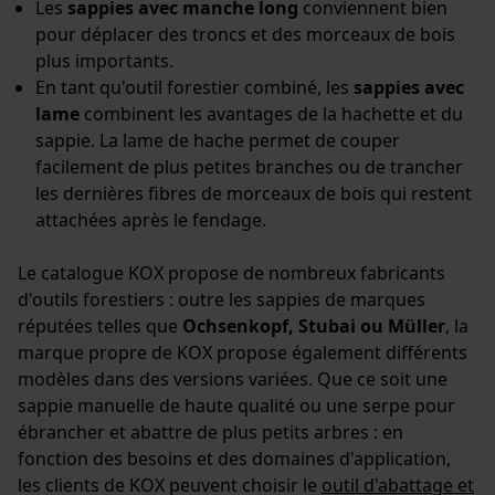
Les
sappies avec manche long
conviennent bien
Mouseflow Web Analytics Tool
pour déplacer des troncs et des morceaux de bois
Fact-Finder Tracking
plus importants.
En tant qu'outil forestier combiné, les
sappies avec
lame
combinent les avantages de la hachette et du
Cookies de performance et de
sappie. La lame de hache permet de couper
fonctionnalité
facilement de plus petites branches ou de trancher
les dernières fibres de morceaux de bois qui restent
attachées après le fendage.
Loop54 Personalization
Le catalogue KOX propose de nombreux fabricants
d'outils forestiers : outre les sappies de marques
Page d'accueil personnalisée
réputées telles que
Ochsenkopf, Stubai ou Müller
, la
Panier sauvegardé
marque propre de KOX propose également différents
Salutation personnelle
modèles dans des versions variées. Que ce soit une
sappie manuelle de haute qualité ou une serpe pour
Géo-IP et détection des
utilisateurs
ébrancher et abattre de plus petits arbres : en
fonction des besoins et des domaines d'application,
Vidéos YouTube
les clients de KOX peuvent choisir le
outil d'abattage et
Google Maps