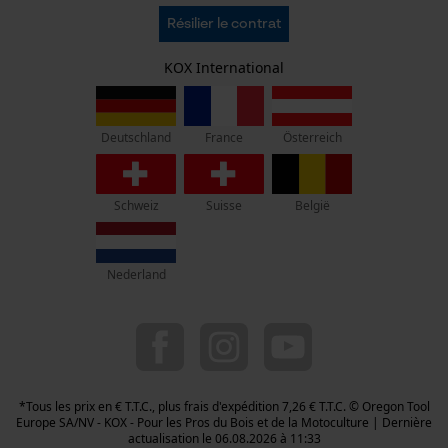
C.G.V.
Oregon Tool Europe SA/NV
Résilier le contrat
Politique de confidentialité
KOX - Pour les Pros du Bois et de la Motoculture
Retrait
Siège social:
KOX International
Vie privéé
Rue Emile Francqui 11
1435 Mont-Saint-Guibert
France
Österreich
Deutschland
Pas de magasin !
Adresse de retour:
Oregon Tool GmbH
Schweiz
Suisse
België
Beim Erlenwäldchen 14/2
71522 Backnang
Allemagne
Nederland
Service clients :
Lundi-Vendredi : 09:00 - 17:00 h
078 15 82 22
info-be@kox.eu
*Tous les prix en € T.T.C., plus frais d'expédition 7,26 € T.T.C. © Oregon Tool
Europe SA/NV - KOX - Pour les Pros du Bois et de la Motoculture | Dernière
actualisation le 06.08.2026 à 11:33