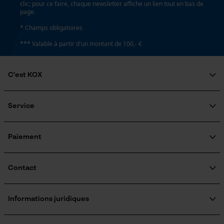
clic; pour ce faire, chaque newsletter affiche un lien tout en bas de
page.
* Champs obligatoires
*** Valable à partir d'un montant de 100,- €
C'est KOX
Qui sommes-nous?
Engagement social
Service
Guide pratique
Questions fréquemment posées
KOX Harvester
KOX Catalogue
Inscription à la newsletter
Paiement
Traitement des retours
Rappel de produits
Informations sur les frais de livraison
Contact
Formulaire de contact
Formulaire de commande
Informations juridiques
Newsletter
Mentions légales