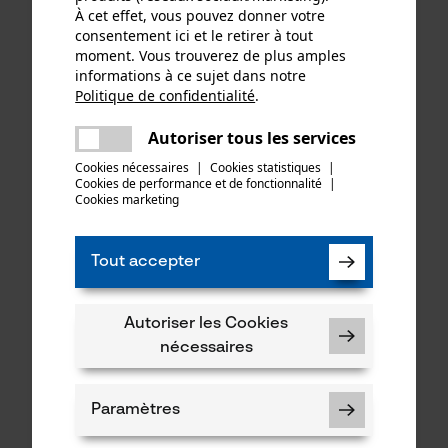
À cet effet, vous pouvez donner votre
Jonsered
consentement ici et le retirer à tout
moment. Vous trouverez de plus amples
informations à ce sujet dans notre
34,90 €*
189,00 €*
Politique de confidentialité
.
partager
Une erreur s'est produite. Veuillez
Autoriser tous les services
partager
essayer encore.
Cookies nécessaires
|
Cookies statistiques
|
Cookies de performance et de fonctionnalité
mail
|
Cookies marketing
Tout accepter
Autoriser les Cookies
nécessaires
Outil multifonction 905 de
Felco
Paramètres