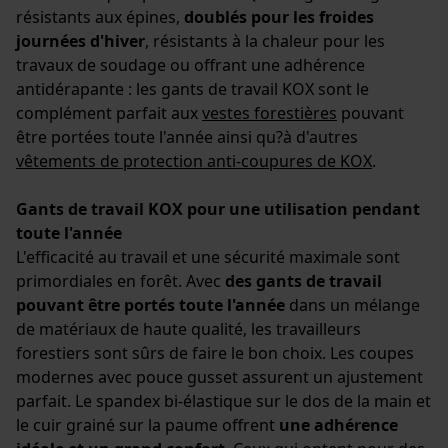
utilisateurs
résistants aux épines,
doublés pour les froides
journées d'hiver
, résistants à la chaleur pour les
Vidéos YouTube
travaux de soudage ou offrant une adhérence
Google Maps
antidérapante : les gants de travail KOX sont le
Prise de contact par chat
complément parfait aux
vestes forestières
pouvant
être portées toute l'année ainsi qu?à d'autres
vêtements de protection anti-coupures de KOX
.
Cookies marketing
Gants de travail KOX pour une utilisation pendant
toute l'année
L'efficacité au travail et une sécurité maximale sont
primordiales en forêt. Avec
des gants de travail
Google Global Site Tag
pouvant être portés toute l'année
dans un mélange
Microsoft Advertising Universal
de matériaux de haute qualité, les travailleurs
Event Tracking
forestiers sont sûrs de faire le bon choix. Les coupes
Survicate
modernes avec pouce gusset assurent un ajustement
parfait. Le spandex bi-élastique sur le dos de la main et
le cuir grainé sur la paume offrent
une adhérence