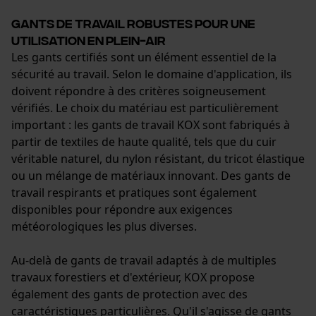
Gants de travail robustes pour une
Econda Analytics
utilisation en plein-air
Les gants certifiés sont un élément essentiel de la
Mouseflow Web Analytics Tool
sécurité au travail. Selon le domaine d'application, ils
Fact-Finder Tracking
doivent répondre à des critères soigneusement
vérifiés. Le choix du matériau est particulièrement
important : les gants de travail KOX sont fabriqués à
Cookies de performance et de
partir de textiles de haute qualité, tels que du cuir
fonctionnalité
véritable naturel, du nylon résistant, du tricot élastique
ou un mélange de matériaux innovant. Des gants de
travail respirants et pratiques sont également
disponibles pour répondre aux exigences
météorologiques les plus diverses.
Loop54 Personalization
Page d'accueil personnalisée
Au-delà de gants de travail adaptés à de multiples
Panier sauvegardé
travaux forestiers et d'extérieur, KOX propose
également des gants de protection avec des
Salutation personnelle
caractéristiques particulières. Qu'il s'agisse de gants
Géo-IP et détection des