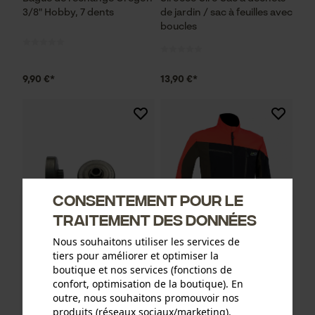
3/8" Hobby, 7 dents
de jardin / sac à feuilles avec
boucles
9,90 €*
13,90 €*
Consentement pour le
traitement des données
Nous souhaitons utiliser les services de
tiers pour améliorer et optimiser la
boutique et nos services (fonctions de
Pignon à bague Oregon
Veste fonctionnelle PSS X-
confort, optimisation de la boutique). En
325'', 7 dents, y compris
treme Breeze rouge/vert
outre, nous souhaitons promouvoir nos
bague d'entraînement,
produits (réseaux sociaux/marketing).
convenant entre autres à