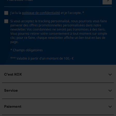
J'ai lu la
politique de confidentialité
et je l'accepte. *
Si vous acceptez le tracking personnalisé, nous pourrons vous faire
parvenir des offres promotionnelles personnalisées dans notre
newsletter. Vos coordonnées ne seront pas transmises à des tiers.
Vous pourrez retirer votre consentement à tout moment sur simple
clic; pour ce faire, chaque newsletter affiche un lien tout en bas de
page.
* Champs obligatoires
*** Valable à partir d'un montant de 100,- €
C'est KOX
Qui sommes-nous?
Engagement social
Service
Guide pratique
Questions fréquemment posées
KOX Harvester
KOX Catalogue
Inscription à la newsletter
Paiement
Traitement des retours