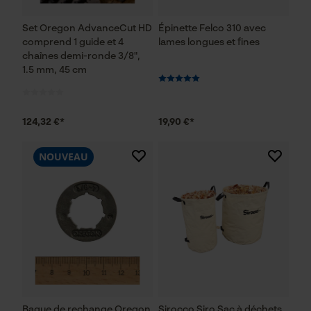
Set Oregon AdvanceCut HD
Épinette Felco 310 avec
comprend 1 guide et 4
lames longues et fines
chaînes demi-ronde 3/8",
1.5 mm, 45 cm
124,32 €*
19,90 €*
NOUVEAU
Bague de rechange Oregon
Sirocco Siro Sac à déchets