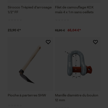
Sirocco Trépied d'arrosage
Filet de camouflage KOX
1/2" FF
maïs 4 x 1 m sans oeillets
23,90 €*
65,04 €*
92,90 €
Pioche à parterres SHW
Manille diamètre du boulon
12 mm