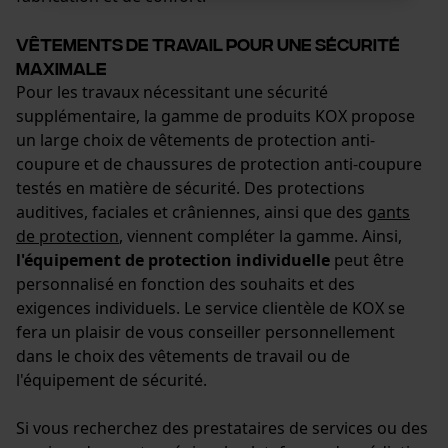
Vêtements de travail pour une sécurité
maximale
Cookies nécessaires
Pour les travaux nécessitant une sécurité
supplémentaire, la gamme de produits KOX propose
un large choix de vêtements de protection anti-
coupure et de chaussures de protection anti-coupure
testés en matière de sécurité. Des protections
Vérifier linstallation de cookies
auditives, faciales et crâniennes, ainsi que des
gants
ID de session
de protection
, viennent compléter la gamme. Ainsi,
Sauvegarder les préférences
l'équipement de protection individuelle
peut être
pour traitement des données
personnalisé en fonction des souhaits et des
Econda Tag Manager
exigences individuels. Le service clientèle de KOX se
fera un plaisir de vous conseiller personnellement
dans le choix des vêtements de travail ou de
l'équipement de sécurité.
Cookies statistiques
Si vous recherchez des prestataires de services ou des