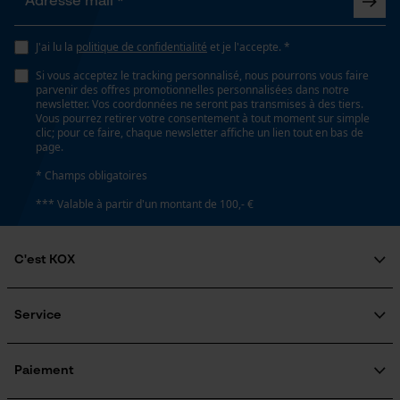
utilisateurs
Vidéos YouTube
J'ai lu la
politique de confidentialité
et je l'accepte. *
Google Maps
Si vous acceptez le tracking personnalisé, nous pourrons vous faire
parvenir des offres promotionnelles personnalisées dans notre
Prise de contact par chat
newsletter. Vos coordonnées ne seront pas transmises à des tiers.
Vous pourrez retirer votre consentement à tout moment sur simple
clic; pour ce faire, chaque newsletter affiche un lien tout en bas de
page.
Cookies marketing
* Champs obligatoires
*** Valable à partir d'un montant de 100,- €
Google Global Site Tag
C'est KOX
Microsoft Advertising Universal
Event Tracking
Qui sommes-nous?
Engagement social
Service
Survicate
Guide pratique
Questions fréquemment posées
KOX Harvester
KOX Catalogue
Inscription à la newsletter
Paiement
Traitement des retours