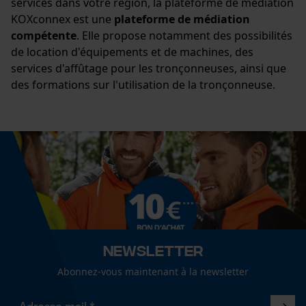
services dans votre région, la plateforme de médiation
KOXconnex est une
plateforme de médiation
Econda Analytics
compétente
. Elle propose notamment des possibilités
de location d'équipements et de machines, des
Mouseflow Web Analytics Tool
services d'affûtage pour les tronçonneuses, ainsi que
Fact-Finder Tracking
des formations sur l'utilisation de la tronçonneuse.
Cookies de performance et de
fonctionnalité
Loop54 Personalization
Page d'accueil personnalisée
Newsletter
Panier sauvegardé
Abonnez-vous maintenant à la newsletter
Salutation personnelle
Géo-IP et détection des