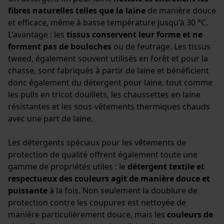
Vérifier linstallation de cookies
fibres naturelles telles que la laine
de manière douce
ID de session
et efficace, même à basse température jusqu'à 30 °C.
Sauvegarder les préférences
L'avantage : les
tissus conservent leur forme et ne
pour traitement des données
forment pas de bouloches
ou de feutrage. Les tissus
Econda Tag Manager
tweed, également souvent utilisés en forêt et pour la
chasse, sont fabriqués à partir de laine et bénéficient
donc également du détergent pour laine, tout comme
Cookies statistiques
les pulls en tricot douillets, les chaussettes en laine
résistantes et les sous-vêtements thermiques chauds
avec une part de laine.
Les détergents spéciaux pour les vêtements de
Econda Analytics
protection de qualité offrent également toute une
gamme de propriétés utiles : le
détergent textile et
Mouseflow Web Analytics Tool
respectueux des couleurs agit de manière douce et
Fact-Finder Tracking
puissante
à la fois. Non seulement la doublure de
protection contre les coupures est nettoyée de
manière particulièrement douce, mais les
couleurs de