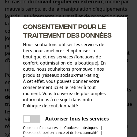
En raison du
travail régulier en extérieur
, même par
mauvais temps, et de la manipulation d'équipements
lourds, les
vêtements de travail et de protection pour
la forêt
sont constamment soumis à de grandes
Consentement pour le
contraintes et finissent souvent très sales en fin de
traitement des données
journée. L'huile ou la graisse, la résine d'arbre, la
Nous souhaitons utiliser les services de
peinture ou la colle laissent des traces sur les
tiers pour améliorer et optimiser la
pantalons et vestes de travail. La boue, la poussière et
boutique et nos services (fonctions de
d'autres particules de saleté y contribuent également.
confort, optimisation de la boutique). En
outre, nous souhaitons promouvoir nos
Pour éliminer même les taches tenaces sans
produits (réseaux sociaux/marketing).
À cet effet, vous pouvez donner votre
endommager les vêtements, les
produits de
consentement ici et le retirer à tout
nettoyage et d'entretien utilisés pour les vêtements
moment. Vous trouverez de plus amples
de protection anti-coupures, les chaussures de
informations à ce sujet dans notre
travail, etc. doivent être tout aussi performants que
Politique de confidentialité
.
partager
les matériaux à protéger
. Que ce soit du cuir
Une erreur s'est produite. Veuillez
Autoriser tous les services
véritable ou des membranes haute technologie
partager
essayer encore.
résistantes au vent et à l'eau, des fibres naturelles ou
Cookies nécessaires
|
Cookies statistiques
|
Cookies de performance et de fonctionnalité
mail
|
synthétiques : traités avec les bons produits