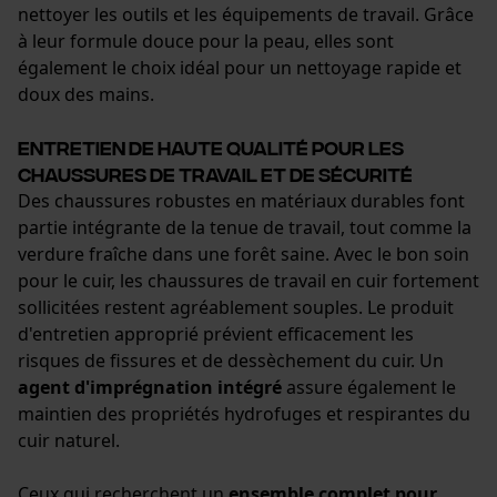
nettoyer les outils et les équipements de travail. Grâce
à leur formule douce pour la peau, elles sont
également le choix idéal pour un nettoyage rapide et
doux des mains.
Google Global Site Tag
Microsoft Advertising Universal
Event Tracking
Entretien de haute qualité pour les
chaussures de travail et de sécurité
Survicate
Des chaussures robustes en matériaux durables font
partie intégrante de la tenue de travail, tout comme la
verdure fraîche dans une forêt saine. Avec le bon soin
pour le cuir, les chaussures de travail en cuir fortement
sollicitées restent agréablement souples. Le produit
d'entretien approprié prévient efficacement les
risques de fissures et de dessèchement du cuir. Un
agent d'imprégnation intégré
assure également le
maintien des propriétés hydrofuges et respirantes du
cuir naturel.
Ceux qui recherchent un
ensemble complet pour