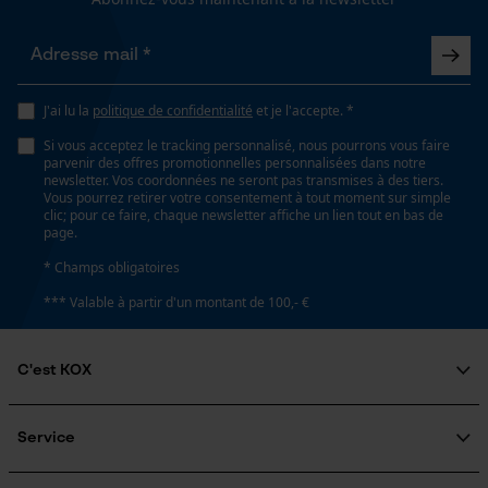
J'ai lu la
politique de confidentialité
et je l'accepte. *
Si vous acceptez le tracking personnalisé, nous pourrons vous faire
parvenir des offres promotionnelles personnalisées dans notre
newsletter. Vos coordonnées ne seront pas transmises à des tiers.
Vous pourrez retirer votre consentement à tout moment sur simple
clic; pour ce faire, chaque newsletter affiche un lien tout en bas de
page.
* Champs obligatoires
*** Valable à partir d'un montant de 100,- €
C'est KOX
Qui sommes-nous?
Engagement social
Service
Guide pratique
Questions fréquemment posées
KOX Harvester