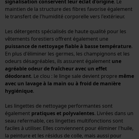
Cookies de performance et de
signalisation conservent leur éclat d'origine
. Le
fonctionnalité
maintien de la structure des fibres favorise également
le transfert de l'humidité corporelle vers l'extérieur.
Les détergents spécialisés de haute qualité pour les
vêtements forestiers offrent également une
Loop54 Personalization
puissance de nettoyage fiable à basse température
.
Page d'accueil personnalisée
En plus d'éliminer les germes, les champignons et les
Panier sauvegardé
odeurs désagréables, ils assurent également
une
agréable odeur de fraîcheur avec un effet
Salutation personnelle
déodorant
. Le clou : le linge sale devient propre
même
Géo-IP et détection des
utilisateurs
avec un lavage à la main ou à froid de manière
hygiénique
.
Vidéos YouTube
Google Maps
Les lingettes de nettoyage performantes sont
Prise de contact par chat
également
pratiques et polyvalentes
. Livrées dans un
seau refermable, ces lingettes multifonctions sont
faciles à utiliser. Elles conviennent pour éliminer l'huile,
la peinture et les résidus de colle, mais aussi pour
Cookies marketing