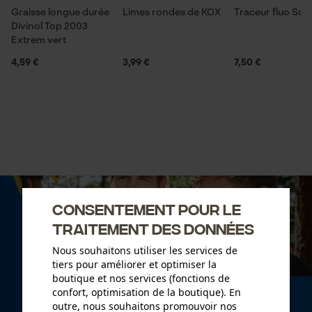
Graisse longue durée
Limes rondes de KOX
Traceur fluo So
Divinol Top 2003
Extrem vert
4,59 €
3,99 €
7,50 €
Consentement pour le
traitement des données
Nous souhaitons utiliser les services de
tiers pour améliorer et optimiser la
boutique et nos services (fonctions de
confort, optimisation de la boutique). En
Newsletter
outre, nous souhaitons promouvoir nos