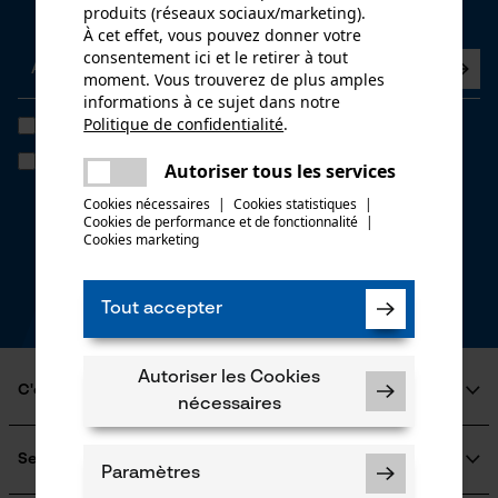
Abonnez-vous maintenant à la newsletter
produits (réseaux sociaux/marketing).
À cet effet, vous pouvez donner votre
consentement ici et le retirer à tout
moment. Vous trouverez de plus amples
informations à ce sujet dans notre
Politique de confidentialité
.
J'ai lu la
politique de confidentialité
et je l'accepte. *
partager
Si vous acceptez le tracking personnalisé, nous pourrons vous faire
Une erreur s'est produite. Veuillez
Autoriser tous les services
parvenir des offres promotionnelles personnalisées dans notre
partager
essayer encore.
newsletter. Vos coordonnées ne seront pas transmises à des tiers.
Cookies nécessaires
|
Cookies statistiques
|
Vous pourrez retirer votre consentement à tout moment sur simple
Cookies de performance et de fonctionnalité
mail
|
clic; pour ce faire, chaque newsletter affiche un lien tout en bas de
Cookies marketing
page.
* Champs obligatoires
Tout accepter
*** Valable à partir d'un montant de 100,- €
Autoriser les Cookies
C'est KOX
nécessaires
Qui sommes-nous?
Engagement social
Service
Paramètres
Guide pratique