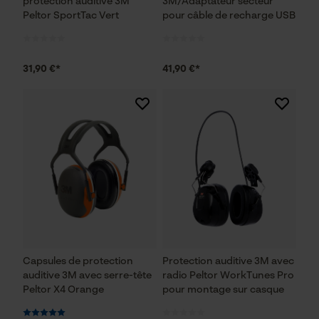
protection auditive 3M
3M/Adaptateur secteur
Peltor SportTac Vert
pour câble de recharge USB
Econda Analytics
Mouseflow Web Analytics Tool
Fact-Finder Tracking
31,90 €*
41,90 €*
Cookies de performance et de
fonctionnalité
Loop54 Personalization
Page d'accueil personnalisée
Panier sauvegardé
Capsules de protection
Protection auditive 3M avec
auditive 3M avec serre-tête
radio Peltor WorkTunes Pro
Salutation personnelle
Peltor X4 Orange
pour montage sur casque
Géo-IP et détection des
utilisateurs