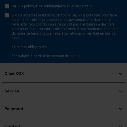
J'ai lu la
politique de confidentialité
et je l'accepte. *
Si vous acceptez le tracking personnalisé, nous pourrons vous faire
parvenir des offres promotionnelles personnalisées dans notre
newsletter. Vos coordonnées ne seront pas transmises à des tiers.
Vous pourrez retirer votre consentement à tout moment sur simple
clic; pour ce faire, chaque newsletter affiche un lien tout en bas de
page.
* Champs obligatoires
*** Valable à partir d'un montant de 100,- €
C'est KOX
Qui sommes-nous?
Engagement social
Service
Guide pratique
Questions fréquemment posées
KOX Harvester
KOX Catalogue
Inscription à la newsletter
Paiement
Traitement des retours
Rappel de produits
Informations sur les frais de livraison
Contact