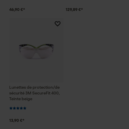
Vidéos YouTube
46,90 €*
129,89 €*
Google Maps
Prise de contact par chat
Cookies marketing
Google Global Site Tag
Microsoft Advertising Universal
Lunettes de protection/de
Event Tracking
sécurité 3M SecureFit 400,
Survicate
Teinte beige
13,90 €*