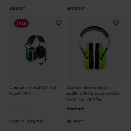
25,89 €*
689,00 €*
SALE
Casque antibruit 3M WS
Capsule de protection
ALERT XPV
auditive 3M avec serre-tête
Peltor Kid Vert fluo
509,14 €*
26,89 €*
599,00 €