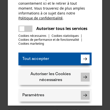
consentement ici et le retirer à tout
moment. Vous trouverez de plus amples
informations à ce sujet dans notre
Micro-coupe-vent 3M
3M Protecteur auditif à
Politique de confidentialité
.
partager
M60/2
coquilles avec serre-tête
Une erreur s'est produite. Veuillez
Peltor vert fluo
Autoriser tous les services
partager
essayer encore.
Cookies nécessaires
|
Cookies statistiques
|
Cookies de performance et de fonctionnalité
mail
|
Cookies marketing
13,90 €*
28,89 €*
Tout accepter
Autoriser les Cookies
nécessaires
Paramètres