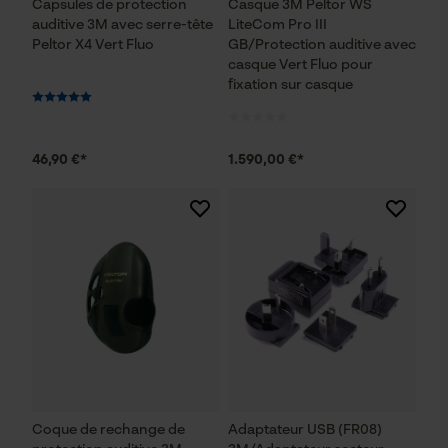
Capsules de protection
Casque 3M Peltor WS
auditive 3M avec serre-tête
LiteCom Pro III
Peltor X4 Vert Fluo
GB/Protection auditive avec
Cookies nécessaires
casque Vert Fluo pour
fixation sur casque
46,90 €*
1.590,00 €*
Vérifier linstallation de cookies
ID de session
Sauvegarder les préférences
pour traitement des données
Econda Tag Manager
Cookies statistiques
Coque de rechange de
Adaptateur USB (FR08)