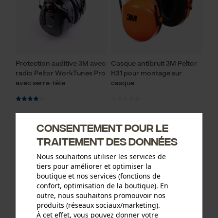
Protection auditive 3M avec
Casque antibruit 3M Peltor
radio Peltor WorkTunes Pro
H31 pour montage sur
avec serre-tête
casque
129,89 €*
31,90 €*
Consentement pour le
traitement des données
Nous souhaitons utiliser les services de
tiers pour améliorer et optimiser la
boutique et nos services (fonctions de
confort, optimisation de la boutique). En
outre, nous souhaitons promouvoir nos
produits (réseaux sociaux/marketing).
À cet effet, vous pouvez donner votre