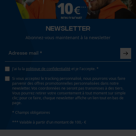
Cookies de performance et de
fonctionnalité
Propriété
Confortable, repoussant à l'humidité, Résistant à la
saleté, Régulation de la température
Newsletter
Abonnez-vous maintenant à la newsletter
Loop54 Personalization
Fonction de hachage
Page d'accueil personnalisée
Non
Panier sauvegardé
Salutation personnelle
J'ai lu la
politique de confidentialité
et je l'accepte. *
Inverseur de phase
Géo-IP et détection des
Si vous acceptez le tracking personnalisé, nous pourrons vous faire
utilisateurs
Non
parvenir des offres promotionnelles personnalisées dans notre
newsletter. Vos coordonnées ne seront pas transmises à des tiers.
Vidéos YouTube
Vous pourrez retirer votre consentement à tout moment sur simple
clic; pour ce faire, chaque newsletter affiche un lien tout en bas de
Google Maps
Coupe en biais
page.
Prise de contact par chat
Non
* Champs obligatoires
*** Valable à partir d'un montant de 100,- €
Tension de chaîne sans outil
Cookies marketing