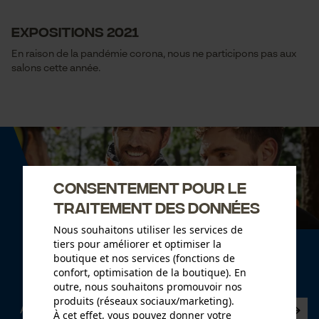
Expositions 2021
En raison de la pandémie corona, nous ne participons pas aux
salons cette année.
Consentement pour le
traitement des données
Nous souhaitons utiliser les services de
tiers pour améliorer et optimiser la
Newsletter
boutique et nos services (fonctions de
confort, optimisation de la boutique). En
Abonnez-vous maintenant à la newsletter
outre, nous souhaitons promouvoir nos
produits (réseaux sociaux/marketing).
À cet effet, vous pouvez donner votre