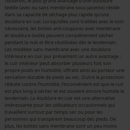
Toutefois, le plus grand avantage d’une doublure
textile (avec ou sans membrane sous-jacente) réside
dans sa capacité de séchage plus rapide qu’une
doublure en cuir. Lorsqu’elles sont traitées avec le soin
Econda Analytics
nécessaire, les bottes anti-coupures avec membrane
et doublure textile peuvent complètement sécher
Mouseflow Web Analytics Tool
pendant la nuit et être réutilisées dès le lendemain.
Fact-Finder Tracking
Les modèles sans membrane avec une doublure
intérieure en cuir pur présentent un autre avantage :
le cuir intérieur peut absorber plusieurs fois son
Cookies de performance et de
propre poids en humidité, offrant ainsi au porteur une
fonctionnalité
sensation durable de pieds au sec. Outre la protection
réduite contre l’humidité, l’inconvénient est que le cuir
est plus long à sécher et est souvent encore humide le
lendemain. La doublure en cuir est une alternative
Loop54 Personalization
intéressante pour les utilisateurs occasionnels qui
travaillent surtout par temps sec ou pour les
Page d'accueil personnalisée
personnes qui transpirent beaucoup des pieds. De
Panier sauvegardé
plus, les bottes sans membrane sont un peu moins