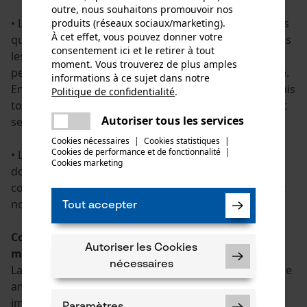
outre, nous souhaitons promouvoir nos
• Le KWF décerne le
« KWF-Standard »
à des produits
produits (réseaux sociaux/marketing).
À cet effet, vous pouvez donner votre
qui, lors des tests de port, satisfont pleinement à tous
consentement ici et le retirer à tout
les aspects de sécurité, mais qui ne sont pas aussi
moment. Vous trouverez de plus amples
performants en matière d’ergonomie et de durabilité.
informations à ce sujet dans notre
En général, ces produits sont un peu moins chers mais
Politique de confidentialité
.
partager
tout à fait conseillés pour les utilisateurs amateurs et
Une erreur s'est produite. Veuillez
Autoriser tous les services
semi-professionnels.
partager
essayer encore.
Cookies nécessaires
|
Cookies statistiques
|
Cookies de performance et de fonctionnalité
mail
|
• Les produits sans reconnaissance KWF ne peuvent
Cookies marketing
donc pas revendiquer une « aptitude à la pratique »
contrôlée. Ils répondent néanmoins aux exigences et
normes en vigueur en matière de sécurité.
Tout accepter
Comparaison des bottes forestières avec et sans
Autoriser les Cookies
membrane
nécessaires
La fonction des bottes anti-coupures peut encore être
améliorée avec, par exemple, des membranes
imperméables.