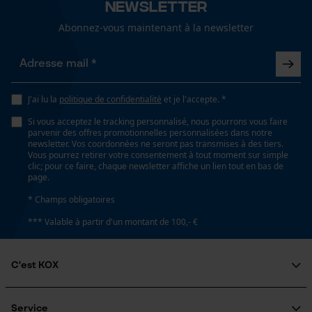
Newsletter
Abonnez-vous maintenant à la newsletter
J'ai lu la
politique de confidentialité
et je l'accepte. *
Si vous acceptez le tracking personnalisé, nous pourrons vous faire
parvenir des offres promotionnelles personnalisées dans notre
newsletter. Vos coordonnées ne seront pas transmises à des tiers.
Vous pourrez retirer votre consentement à tout moment sur simple
clic; pour ce faire, chaque newsletter affiche un lien tout en bas de
page.
* Champs obligatoires
*** Valable à partir d'un montant de 100,- €
C'est KOX
Qui sommes-nous?
Engagement social
Service