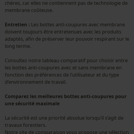
Salutation personnelle
chères, car elles ne contiennent pas de technologie de
membrane coûteuse.
Géo-IP et détection des
utilisateurs
Entretien :
Les bottes anti-coupures avec membrane
Vidéos YouTube
doivent toujours être entretenues avec les produits
Google Maps
adaptés, afin de préserver leur pouvoir respirant sur le
Prise de contact par chat
long terme.
Consultez notre tableau comparatif pour choisir entre
les bottes anti-coupures avec et sans membrane en
Cookies marketing
fonction des préférences de l’utilisateur et du type
d’environnement de travail.
Comparez les meilleures bottes anti-coupures pour
Google Global Site Tag
une sécurité maximale
Microsoft Advertising Universal
Event Tracking
La sécurité est une priorité absolue lorsqu’il s’agit de
Survicate
travaux forestiers.
Notre site de comparaison vous propose une sélection