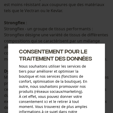
est moins résistant aux coupures que des matériaux
tels que le Vectran ou le Kevlar.
Strongflex
:
Strongflex - un groupe de tissus performants :
Strongflex désigne une variété de tissus de différentes
compositions qui se caractérisent par un mélange
alliant flexibilité et résistance à l'abrasion et aux
Consentement pour le
coupures. Ils offrent ainsi une bonne liberté de
traitement des données
mouvement tout en assurant une protection adaptée.
Nous souhaitons utiliser les services de
Dyneema bio-sourcé:
tiers pour améliorer et optimiser la
boutique et nos services (fonctions de
Matériau fibreux haute performance dont les matières
confort, optimisation de la boutique). En
premières sont issues de l'industrie du bois et de la
outre, nous souhaitons promouvoir nos
cellulose. Il conserve les propriétés impressionnantes
produits (réseaux sociaux/marketing).
du Dyneema traditionnel, telles que la résistance
À cet effet, vous pouvez donner votre
extrême et la légèreté, tout en étant plus respectueux
consentement ici et le retirer à tout
moment. Vous trouverez de plus amples
de l'environnement. Ce matériau est utilisé dans
informations à ce sujet dans notre