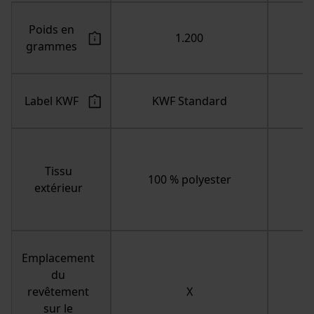
Cookies nécessaires
Poids en
grammes
Vérifier linstallation de cookies
Label KWF
KWF Standard
ID de session
Sauvegarder les préférences
pour traitement des données
Econda Tag Manager
Tissu
100 % polyester
1
extérieur
Cookies statistiques
Emplacement
du
revêtement
Econda Analytics
sur le