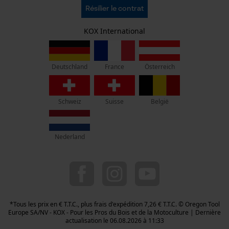
C.G.V.
Oregon Tool Europe SA/NV
Résilier le contrat
Politique de confidentialité
KOX - Pour les Pros du Bois et de la Motoculture
Retrait
Siège social:
KOX International
Vie privéé
Rue Emile Francqui 11
1435 Mont-Saint-Guibert
France
Österreich
Deutschland
Pas de magasin !
Adresse de retour:
Oregon Tool GmbH
Schweiz
Suisse
België
Beim Erlenwäldchen 14/2
71522 Backnang
Allemagne
Nederland
Service clients :
Lundi-Vendredi : 09:00 - 17:00 h
078 15 82 22
info-be@kox.eu
*Tous les prix en € T.T.C., plus frais d'expédition 7,26 € T.T.C. © Oregon Tool
Europe SA/NV - KOX - Pour les Pros du Bois et de la Motoculture | Dernière
actualisation le 06.08.2026 à 11:33