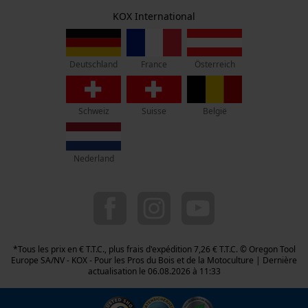
Event Tracking
Retrait
Siège social:
KOX International
Vie privéé
Survicate
Rue Emile Francqui 11
1435 Mont-Saint-Guibert
France
Österreich
Deutschland
Pas de magasin !
Adresse de retour:
Oregon Tool GmbH
Schweiz
Suisse
België
Beim Erlenwäldchen 14/2
71522 Backnang
Allemagne
Nederland
Service clients :
Lundi-Vendredi : 09:00 - 17:00 h
078 15 82 22
info-be@kox.eu
*Tous les prix en € T.T.C., plus frais d'expédition 7,26 € T.T.C. © Oregon Tool
Europe SA/NV - KOX - Pour les Pros du Bois et de la Motoculture | Dernière
actualisation le 06.08.2026 à 11:33