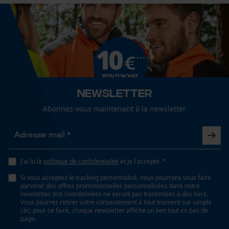
Cookies statistiques
Newsletter
Econda Analytics
Mouseflow Web Analytics Tool
Abonnez-vous maintenant à la newsletter
Fact-Finder Tracking
J'ai lu la
politique de confidentialité
et je l'accepte. *
Cookies de performance et de
fonctionnalité
Si vous acceptez le tracking personnalisé, nous pourrons vous faire
parvenir des offres promotionnelles personnalisées dans notre
newsletter. Vos coordonnées ne seront pas transmises à des tiers.
Vous pourrez retirer votre consentement à tout moment sur simple
clic; pour ce faire, chaque newsletter affiche un lien tout en bas de
page.
Loop54 Personalization