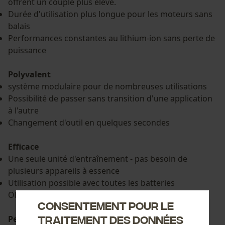
offrent un couple plus élevé.
Durée d'utilisation plus longue pour les moteurs sans
balais
Performances constantes au lithium-ion sans perte de
puissance
Polyvalent
système modulaire pour de nombreuses utilisations
Possibilité de passer sans transition d'une application
à l'autre
Changement d'outil en quelques secondes
Efficace
Une seule unité d'entraînement - pas besoin de
plusieurs appareils à essence
Utilisation possible avec toutes les batteries
OREGON® 36V
Consentement pour le
traitement des données
Peu encombrant