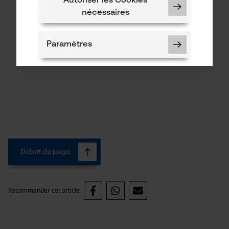
Autoriser les Cookies
nécessaires
Paramètres
Cookies nécessaires
Début de page
Vérifier linstallation de cookies
ID de session
Recommander cet article
Sauvegarder les préférences
pour traitement des données
Econda Tag Manager