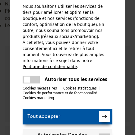
Nécessite moins d'espace de stockage
Nous souhaitons utiliser les services de
Plus facile à transporter grâce au système de
tiers pour améliorer et optimiser la
connexion
boutique et nos services (fonctions de
confort, optimisation de la boutique). En
Le poids léger facilite le travail
outre, nous souhaitons promouvoir nos
produits (réseaux sociaux/marketing).
À cet effet, vous pouvez donner votre
consentement ici et le retirer à tout
moment. Vous trouverez de plus amples
informations à ce sujet dans notre
Politique de confidentialité
.
partager
Une erreur s'est produite. Veuillez
Autoriser tous les services
partager
essayer encore.
Cookies nécessaires
|
Cookies statistiques
|
Cookies de performance et de fonctionnalité
mail
|
Cookies marketing
Tout accepter