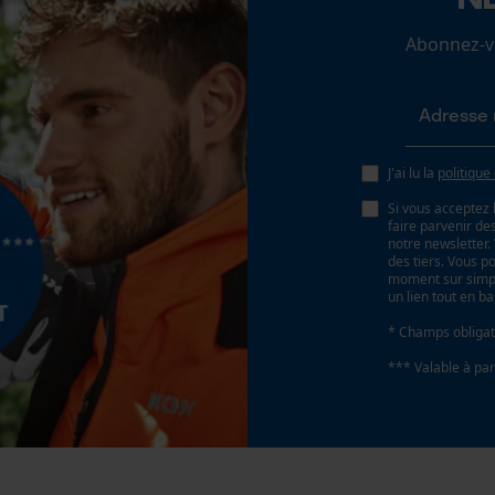
Abonnez-vo
Econda Analytics
Mouseflow Web Analytics Tool
Fact-Finder Tracking
J'ai lu la
politique
Si vous acceptez 
faire parvenir d
notre newsletter
Cookies de performance et de
des tiers. Vous p
moment sur simple
fonctionnalité
un lien tout en b
* Champs obligat
*** Valable à par
Loop54 Personalization
Page d'accueil personnalisée
Panier sauvegardé
Salutation personnelle