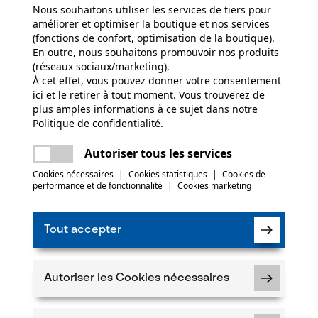
Nous souhaitons utiliser les services de tiers pour
améliorer et optimiser la boutique et nos services
(fonctions de confort, optimisation de la boutique).
En outre, nous souhaitons promouvoir nos produits
(réseaux sociaux/marketing).
À cet effet, vous pouvez donner votre consentement
ici et le retirer à tout moment. Vous trouverez de
plus amples informations à ce sujet dans notre
Politique de confidentialité
partager
.
Une erreur s'est produite. Veuillez essayer
encore.
mail
Autoriser tous les services
Cookies nécessaires
|
Cookies statistiques
|
Cookies de
performance et de fonctionnalité
|
Cookies marketing
Tout accepter
 pour les arbres de jardin : le bon entre
jardin, assurez-vous que le sol est adéquat et qu'il n'est p
e d'arbre doivent également être présents en quantité suffi
Autoriser les Cookies nécessaires
vous pouvez même envoyer un échantillon de sol à un laborato
 Vous devez également tenir compte des dimensions de votr