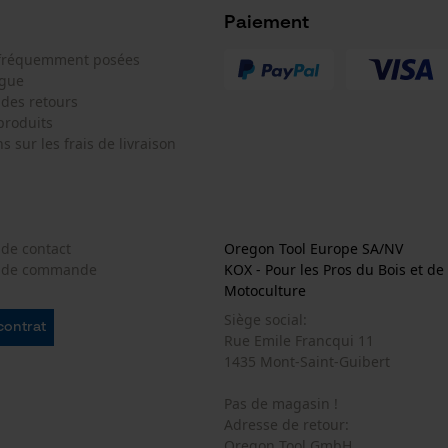
Géo-IP et détection des utilisateurs
Paiement
Vidéos YouTube
 fréquemment posées
ogue
Google Maps
 des retours
Prise de contact par chat
produits
s sur les frais de livraison
Cookies marketing
 de contact
Oregon Tool Europe SA/NV
e de commande
KOX - Pour les Pros du Bois et de 
Motoculture
Google Global Site Tag
Siège social:
Microsoft Advertising Universal Event
 contrat
Tracking
Rue Emile Francqui 11
1435 Mont-Saint-Guibert
Survicate
Pas de magasin !
Adresse de retour:
Oregon Tool GmbH