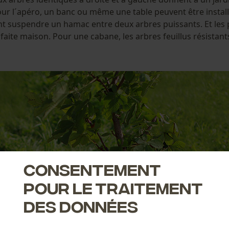
 l´apéro, un banc ou même une table peuvent être installé
t suspendre un hamac entre deux arbres puissants. Et les p
aite maison. Pour une cabane, les arbres feuillus résistan
Consentement
pour le traitement
des données