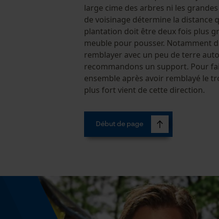
large cime des arbres ni les grandes 
de voisinage détermine la distance qu
plantation doit être deux fois plus gr
meuble pour pousser. Notamment dans
remblayer avec un peu de terre autour
recommandons un support. Pour faire 
ensemble après avoir remblayé le trou
plus fort vient de cette direction.
Début de page