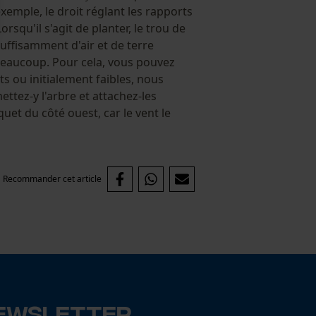
xemple, le droit réglant les rapports
squ'il s'agit de planter, le trou de
 suffisamment d'air et de terre
beaucoup. Pour cela, vous pouvez
ts ou initialement faibles, nous
ttez-y l'arbre et attachez-les
uet du côté ouest, car le vent le
Recommander cet article
ewsletter