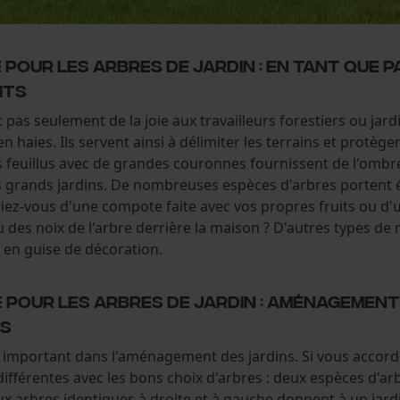
 pour les arbres de jardin : en tant que 
its
 pas seulement de la joie aux travailleurs forestiers ou jard
 en haies. Ils servent ainsi à délimiter les terrains et protè
 feuillus avec de grandes couronnes fournissent de l'ombr
s grands jardins. De nombreuses espèces d'arbres portent 
ez-vous d'une compote faite avec vos propres fruits ou d'un
 des noix de l'arbre derrière la maison ? D'autres types de
 en guise de décoration.
 pour les arbres de jardin : aménagement
ns
 important dans l'aménagement des jardins. Si vous accorde
fférentes avec les bons choix d'arbres : deux espèces d'arbr
x arbres identiques à droite et à gauche donnent à un jard