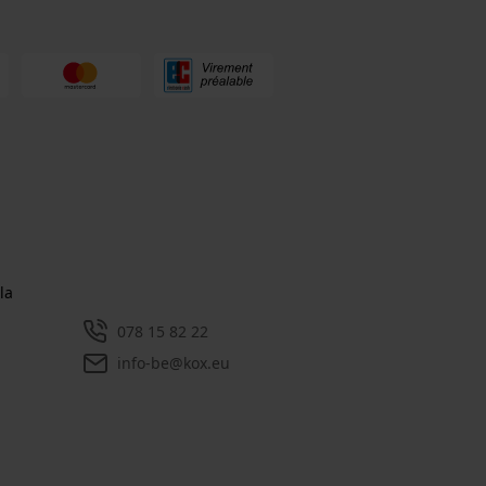
la
078 15 82 22
info-be@kox.eu