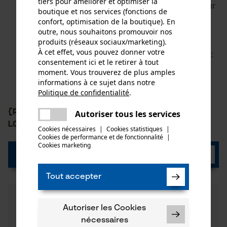
tiers pour améliorer et optimiser la
doublure respirante, combinée au cuir supérieur
boutique et nos services (fonctions de
également respirant
confort, optimisation de la boutique). En
Antidérapant, grâce à une semelle PU à 2
outre, nous souhaitons promouvoir nos
couches spéciales et à la technologie ActiveGrip
produits (réseaux sociaux/marketing).
À cet effet, vous pouvez donner votre
Semelle intermédiaire en acier anti-perforation :
consentement ici et le retirer à tout
protège vos pieds contre les objets pointus
moment. Vous trouverez de plus amples
pouvant se trouver sur le sol ou le terrain.
informations à ce sujet dans notre
Politique de confidentialité
.
partager
Une erreur s'est produite. Veuillez
{PR-LoadData(XX73421,1)} 0,00 {/PR-
Autoriser tous les services
partager
essayer encore.
LoadData(XX73421,1)} €
Cookies nécessaires
|
Cookies statistiques
|
Cookies de performance et de fonctionnalité
mail
|
Cookies marketing
Découvrez maintenant
Tout accepter
Autoriser les Cookies
nécessaires