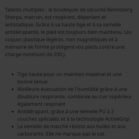
Cookies statistiques
Talents multiples : le brodequin de sécurité Remisberg
Sherpa, marron, est respirant, déperlant et
antistatique. Grâce à sa haute tige et à sa semelle
antidérapante, le pied est toujours bien maintenu. Les
coques plastique légères, non magnétiques et à
Econda Analytics
mémoire de forme protègent vos pieds contre une
Mouseflow Web Analytics Tool
charge minimum de 200 J.
Fact-Finder Tracking
Tige haute pour un maintien maximal et une
bonne tenue
Cookies de performance et de
Meilleure évacuation de l'humidité grâce à une
fonctionnalité
doublure respirante, combinée au cuir supérieur
également respirant
Antidérapant, grâce à une semelle PU à 2
couches spéciales et à la technologie ActiveGrip
La semelle de marche résiste aux huiles et aux
Loop54 Personalization
carburants. Elle ne marque pas le sol.
Page d'accueil personnalisée