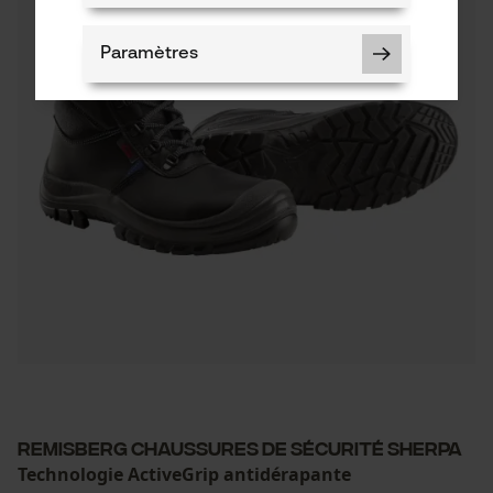
Paramètres
Cookies nécessaires
Vérifier linstallation de cookies
ID de session
Sauvegarder les préférences
pour traitement des données
Econda Tag Manager
Remisberg chaussures de sécurité Sherpa
Technologie ActiveGrip antidérapante