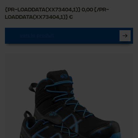
{PR-LoadData(XX73404,1)} 0,00 {/PR-
LoadData(XX73404,1)} €
vers le produit