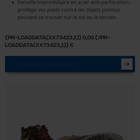
Semelle intermédiaire en acier anti-perforation :
Panier sauvegardé
protège vos pieds contre les objets pointus
pouvant se trouver sur le sol ou le terrain.
Salutation personnelle
Géo-IP et détection des
utilisateurs
{PR-LoadData(XX73423,1)} 0,00 {/PR-
Vidéos YouTube
LoadData(XX73423,1)} €
Google Maps
Prise de contact par chat
Découvrez maintenant
Cookies marketing
Google Global Site Tag
Microsoft Advertising Universal
Event Tracking