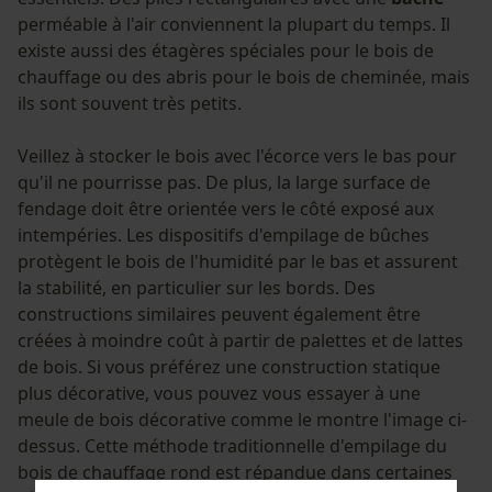
perméable à l'air conviennent la plupart du temps. Il
existe aussi des étagères spéciales pour le bois de
chauffage ou des abris pour le bois de cheminée, mais
ils sont souvent très petits.
Veillez à stocker le bois avec l'écorce vers le bas pour
qu'il ne pourrisse pas. De plus, la large surface de
fendage doit être orientée vers le côté exposé aux
intempéries. Les dispositifs d'empilage de bûches
protègent le bois de l'humidité par le bas et assurent
la stabilité, en particulier sur les bords. Des
constructions similaires peuvent également être
créées à moindre coût à partir de palettes et de lattes
de bois. Si vous préférez une construction statique
plus décorative, vous pouvez vous essayer à une
meule de bois décorative comme le montre l'image ci-
dessus. Cette méthode traditionnelle d'empilage du
bois de chauffage rond est répandue dans certaines