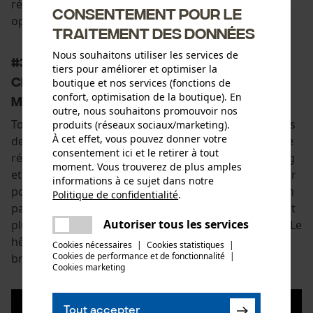
régions d'Allemagne et assure une circulation
Consentement pour le
optimale de l'air.
traitement des données
Nous souhaitons utiliser les services de
#3 Conseils sur le bois de chauffage :
tiers pour améliorer et optimiser la
Ces essences de bois ont les
boutique et nos services (fonctions de
confort, optimisation de la boutique). En
meilleures propriétés
outre, nous souhaitons promouvoir nos
Tous les bois naturels n'ont pas les mêmes propriétés
produits (réseaux sociaux/marketing).
À cet effet, vous pouvez donner votre
de combustion. Les bois feuillus produisent moins de
consentement ici et le retirer à tout
résine et ont donc un temps de combustion plus long
moment. Vous trouverez de plus amples
et perdent moins de volume pendant le séchage. Leur
informations à ce sujet dans notre
pouvoir calorifique est en conséquence plus élevé, en
Politique de confidentialité
.
partager
particulier pour le charme, dont le bois est également
Une erreur s'est produite. Veuillez
Autoriser tous les services
plus cher et nécessite plus de force lors du fendage. Le
partager
essayer encore.
hêtre a une superbe production de flammes et de
Cookies nécessaires
|
Cookies statistiques
|
Cookies de performance et de fonctionnalité
mail
|
braises et est bien adapté aux poêles ouverts.
Cookies marketing
Tout accepter