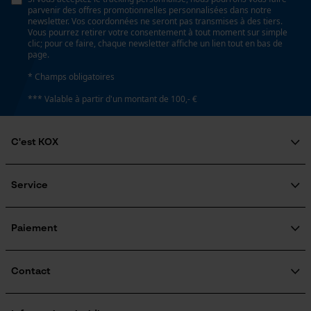
parvenir des offres promotionnelles personnalisées dans notre
Google Global Site Tag
newsletter. Vos coordonnées ne seront pas transmises à des tiers.
Vous pourrez retirer votre consentement à tout moment sur simple
Microsoft Advertising Universal
clic; pour ce faire, chaque newsletter affiche un lien tout en bas de
Event Tracking
page.
Survicate
* Champs obligatoires
*** Valable à partir d'un montant de 100,- €
C'est KOX
Qui sommes-nous?
Engagement social
Service
Guide pratique
Questions fréquemment posées
KOX Harvester
KOX Catalogue
Inscription à la newsletter
Paiement
Traitement des retours
Rappel de produits
Informations sur les frais de livraison
Contact
Formulaire de contact