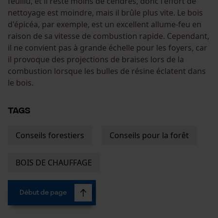
feuillu, et il reste moins de cendres, donc l'effort de
pour traitement des données
nettoyage est moindre, mais il brûle plus vite. Le bois
Econda Tag Manager
d'épicéa, par exemple, est un excellent allume-feu en
raison de sa vitesse de combustion rapide. Cependant,
il ne convient pas à grande échelle pour les foyers, car
Cookies statistiques
il provoque des projections de braises lors de la
combustion lorsque les bulles de résine éclatent dans
le bois.
TAGS
Econda Analytics
Mouseflow Web Analytics Tool
Conseils forestiers
Conseils pour la forêt
Fact-Finder Tracking
BOIS DE CHAUFFAGE
Cookies de performance et de
Début de page
fonctionnalité