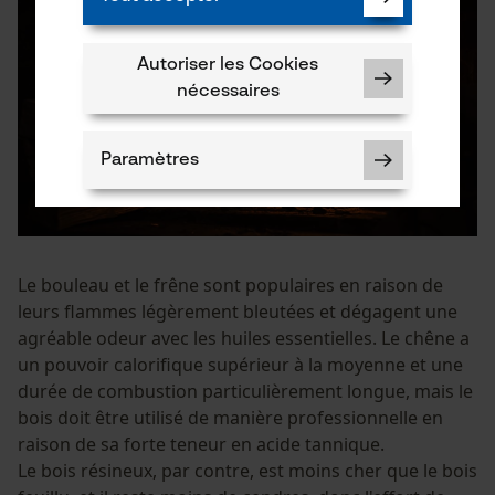
Autoriser les Cookies
nécessaires
Paramètres
Le bouleau et le frêne sont populaires en raison de
Cookies nécessaires
leurs flammes légèrement bleutées et dégagent une
agréable odeur avec les huiles essentielles. Le chêne a
un pouvoir calorifique supérieur à la moyenne et une
durée de combustion particulièrement longue, mais le
bois doit être utilisé de manière professionnelle en
Vérifier linstallation de cookies
raison de sa forte teneur en acide tannique.
ID de session
Le bois résineux, par contre, est moins cher que le bois
Sauvegarder les préférences