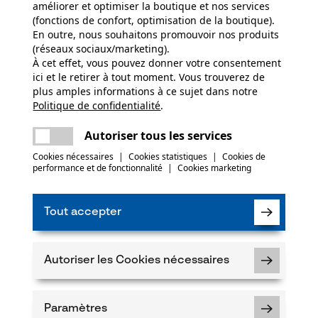
Abonnez-vo
améliorer et optimiser la boutique et nos services
(fonctions de confort, optimisation de la boutique).
En outre, nous souhaitons promouvoir nos produits
(réseaux sociaux/marketing).
À cet effet, vous pouvez donner votre consentement
ici et le retirer à tout moment. Vous trouverez de
J'ai lu la
politique
plus amples informations à ce sujet dans notre
Politique de confidentialité
partager
.
Une erreur s'est produite. Veuillez essayer
Si vous acceptez 
faire parvenir d
encore.
notre newsletter
mail
Autoriser tous les services
des tiers. Vous p
moment sur simple
Cookies nécessaires
|
Cookies statistiques
|
Cookies de
un lien tout en b
performance et de fonctionnalité
|
Cookies marketing
* Champs obligat
*** Valable à par
Tout accepter
Autoriser les Cookies nécessaires
Paiement
Paramètres