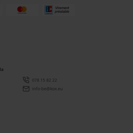
la
078 15 82 22
info-be@kox.eu