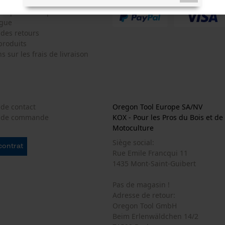
 fréquemment posées
ogue
 des retours
produits
s sur les frais de livraison
Cookies nécessaires
Vérifier linstallation de cookies
 de contact
Oregon Tool Europe SA/NV
e de commande
KOX - Pour les Pros du Bois et de 
ID de session
Motoculture
Sauvegarder les préférences pour
traitement des données
Siège social:
 contrat
Rue Emile Francqui 11
Econda Tag Manager
1435 Mont-Saint-Guibert
Pas de magasin !
Adresse de retour:
Cookies statistiques
Oregon Tool GmbH
Beim Erlenwäldchen 14/2