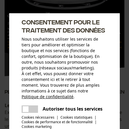
Consentement pour le
traitement des données
Nous souhaitons utiliser les services de
tiers pour améliorer et optimiser la
boutique et nos services (fonctions de
confort, optimisation de la boutique). En
outre, nous souhaitons promouvoir nos
produits (réseaux sociaux/marketing).
À cet effet, vous pouvez donner votre
consentement ici et le retirer à tout
moment. Vous trouverez de plus amples
informations à ce sujet dans notre
Plus léger, plus durable et sans entretien
Politique de confidentialité
.
partager
Le guide SpeedCut&#8482; 325"
Une erreur s'est produite. Veuillez
Autoriser tous les services
partager
Extérieur acier et intérieur en aluminium pour réduire
essayer encore.
Cookies nécessaires
|
Cookies statistiques
|
le poids, réunis sur toute la surface, ils offrent en plus
Cookies de performance et de fonctionnalité
mail
|
une rigidité plus importante. Des matériaux et des
Cookies marketing