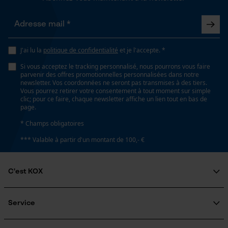
fonctionnalité
J'ai lu la
politique de confidentialité
et je l'accepte. *
Loop54 Personalization
Si vous acceptez le tracking personnalisé, nous pourrons vous faire
Page d'accueil personnalisée
parvenir des offres promotionnelles personnalisées dans notre
newsletter. Vos coordonnées ne seront pas transmises à des tiers.
Panier sauvegardé
Vous pourrez retirer votre consentement à tout moment sur simple
clic; pour ce faire, chaque newsletter affiche un lien tout en bas de
Salutation personnelle
page.
Géo-IP et détection des
* Champs obligatoires
utilisateurs
*** Valable à partir d'un montant de 100,- €
Vidéos YouTube
Google Maps
C'est KOX
Prise de contact par chat
Qui sommes-nous?
Engagement social
Service
Guide pratique
Cookies marketing
Questions fréquemment posées
KOX Harvester