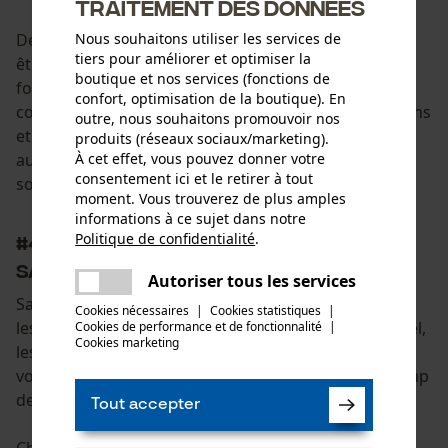
traitement des données
Dependant, si l'on remarque que des arbres doivent
Nous souhaitons utiliser les services de
tiers pour améliorer et optimiser la
être abattus en faveur de la forêt lors de l'inventaire
boutique et nos services (fonctions de
forestier, c'est bien sûr une bonne idée dans le
confort, optimisation de la boutique). En
contexte des ventes de sapins de Noël. Les sapins, pins
outre, nous souhaitons promouvoir nos
et épicéas indigènes sont de véritables alternatives
produits (réseaux sociaux/marketing).
aux sapins Nordmann et doivent être rétablis dans la
À cet effet, vous pouvez donner votre
consentement ici et le retirer à tout
société.
moment. Vous trouverez de plus amples
informations à ce sujet dans notre
Politique de confidentialité
.
#4 Sapin de Noël : des alternatives au
partager
sapin de Noël traditionnel
Une erreur s'est produite. Veuillez
Autoriser tous les services
partager
essayer encore.
Sans aiguilles, structures en bois ou en métal sur
Cookies nécessaires
|
Cookies statistiques
|
lesquelles on peut accrocher des décorations de Noël,
Cookies de performance et de fonctionnalité
mail
|
Cookies marketing
les arbres illuminés, qui s'intègrent facilement dans
votre intérieur même après Noël, élargissent le champ
des possibilités.
Tout accepter