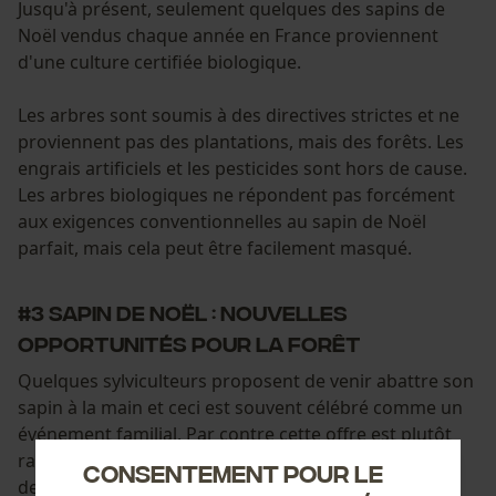
Jusqu'à présent, seulement quelques des sapins de
Noël vendus chaque année en France proviennent
d'une culture certifiée biologique.
Les arbres sont soumis à des directives strictes et ne
proviennent pas des plantations, mais des forêts. Les
engrais artificiels et les pesticides sont hors de cause.
Les arbres biologiques ne répondent pas forcément
aux exigences conventionnelles au sapin de Noël
parfait, mais cela peut être facilement masqué.
#3 Sapin de Noël : nouvelles
opportunités pour la forêt
Quelques sylviculteurs proposent de venir abattre son
sapin à la main et ceci est souvent célébré comme un
événement familial. Par contre cette offre est plutôt
rare car l'espace est souvent insuffisant pour fournir
Consentement pour le
des sapins de Noël.