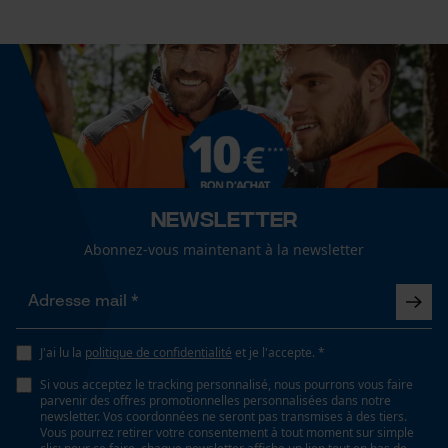
Econda Tag Manager
Cookies statistiques
Econda Analytics
Newsletter
Mouseflow Web Analytics Tool
Abonnez-vous maintenant à la newsletter
Fact-Finder Tracking
Cookies de performance et de
J'ai lu la
politique de confidentialité
et je l'accepte. *
fonctionnalité
Si vous acceptez le tracking personnalisé, nous pourrons vous faire
parvenir des offres promotionnelles personnalisées dans notre
newsletter. Vos coordonnées ne seront pas transmises à des tiers.
Vous pourrez retirer votre consentement à tout moment sur simple