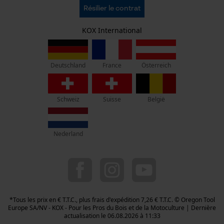
C.G.V.
Oregon Tool Europe SA/NV
Microsoft Advertising Universal
Résilier le contrat
Event Tracking
Politique de confidentialité
KOX - Pour les Pros du Bois et de la Motoculture
Retrait
Survicate
Siège social:
KOX International
Vie privéé
Rue Emile Francqui 11
1435 Mont-Saint-Guibert
France
Österreich
Deutschland
Pas de magasin !
Adresse de retour:
Oregon Tool GmbH
Schweiz
Suisse
België
Beim Erlenwäldchen 14/2
71522 Backnang
Allemagne
Nederland
Service clients :
Lundi-Vendredi : 09:00 - 17:00 h
078 15 82 22
info-be@kox.eu
*Tous les prix en € T.T.C., plus frais d'expédition 7,26 € T.T.C. © Oregon Tool
Europe SA/NV - KOX - Pour les Pros du Bois et de la Motoculture | Dernière
actualisation le 06.08.2026 à 11:33