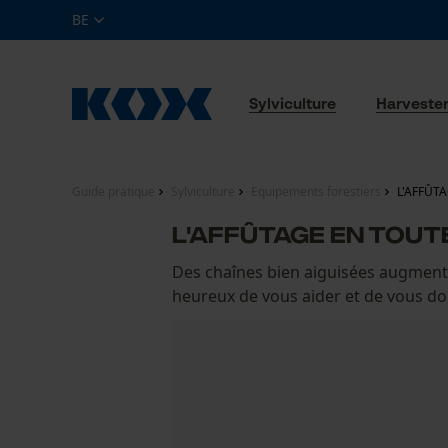
BE
Sylviculture
Harveste
Guide pratique
Sylviculture
Equipements forestiers
L'AFFÛTA
L'AFFÛTAGE EN TOUTE
Des chaînes bien aiguisées augment
heureux de vous aider et de vous do