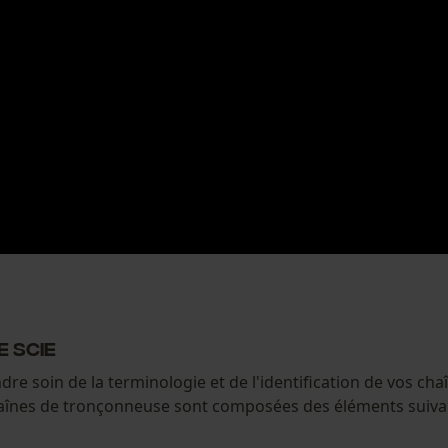
e scie
 soin de la terminologie et de l'identification de vos cha
haînes de tronçonneuse sont composées des éléments suivan