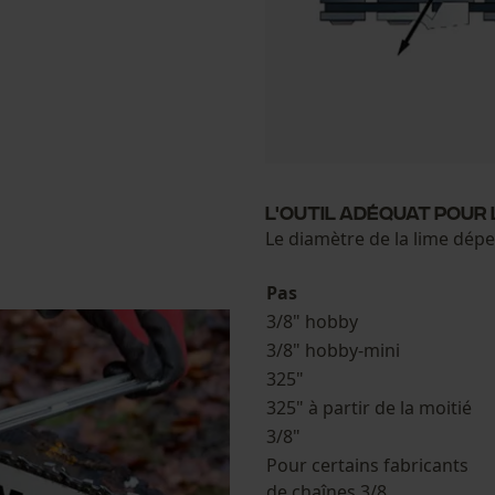
Cookies de performance et de
fonctionnalité
Loop54 Personalization
L'outil adéquat pour 
Page d'accueil personnalisée
Le diamètre de la lime dépe
Panier sauvegardé
Salutation personnelle
Pas
3/8" hobby
Géo-IP et détection des utilisateurs
3/8" hobby-mini
Vidéos YouTube
325"
Google Maps
325" à partir de la moitié
Prise de contact par chat
3/8"
Pour certains fabricants
de chaînes 3/8