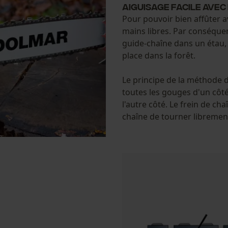
Aiguisage facile avec
Pour pouvoir bien affûter ave
Vérifier linstallation de cookies
mains libres. Par conséquent
guide-chaîne dans un étau, 
ID de session
place dans la forêt.
Sauvegarder les préférences pour
traitement des données
Le principe de la méthode de
Econda Tag Manager
toutes les gouges d'un côté
l'autre côté. Le frein de ch
chaîne de tourner libremen
Cookies statistiques
Econda Analytics
Mouseflow Web Analytics Tool
Fact-Finder Tracking