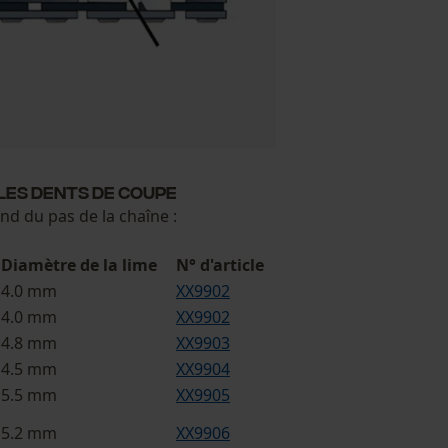
les dents de coupe
nd du pas de la chaîne :
Diamètre de la lime
N° d'article
4.0 mm
XX9902
4.0 mm
XX9902
4.8 mm
XX9903
4.5 mm
XX9904
5.5 mm
XX9905
5.2 mm
XX9906