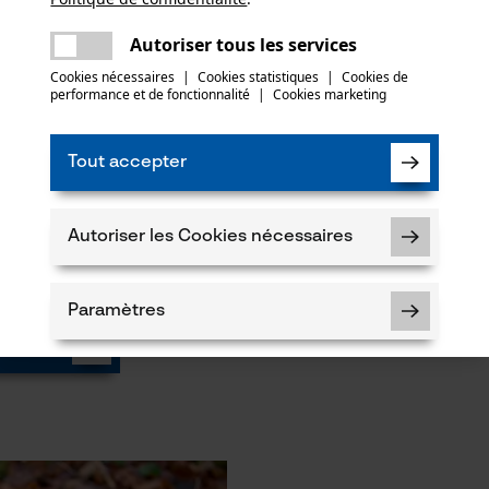
Une erreur s'est produite. Veuillez essayer
encore.
mail
Autoriser tous les services
Cookies nécessaires
|
Cookies statistiques
|
Cookies de
performance et de fonctionnalité
|
Cookies marketing
Maillon de sécurité
Ma
Tout accepter
Autoriser les Cookies nécessaires
ntiel pour l'affûtage, car les outils d'affûtage à utiliser pe
chaîne, vous pouvez le déterminer de cette façon :
Paramètres
aîne
Cookies nécessaires