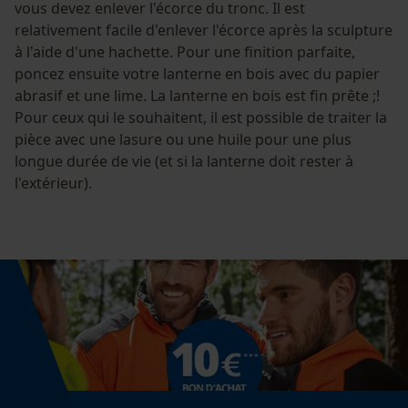
vous devez enlever l'écorce du tronc. Il est
relativement facile d'enlever l'écorce après la sculpture
à l'aide d'une hachette. Pour une finition parfaite,
poncez ensuite votre lanterne en bois avec du papier
Econda Analytics
abrasif et une lime. La lanterne en bois est fin prête ;!
Mouseflow Web Analytics Tool
Pour ceux qui le souhaitent, il est possible de traiter la
pièce avec une lasure ou une huile pour une plus
Fact-Finder Tracking
longue durée de vie (et si la lanterne doit rester à
l'extérieur).
Cookies de performance et de
fonctionnalité
Loop54 Personalization
Page d'accueil personnalisée
Panier sauvegardé