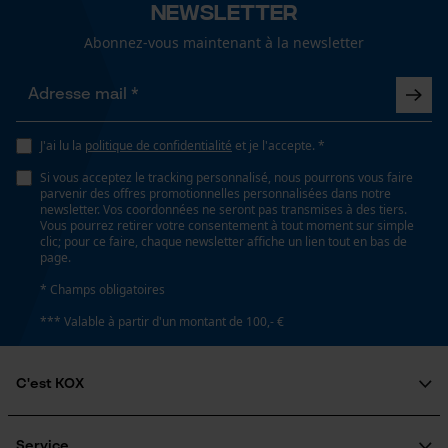
Newsletter
Salutation personnelle
Géo-IP et détection des
Abonnez-vous maintenant à la newsletter
utilisateurs
Vidéos YouTube
Google Maps
J'ai lu la
politique de confidentialité
et je l'accepte. *
Prise de contact par chat
Si vous acceptez le tracking personnalisé, nous pourrons vous faire
parvenir des offres promotionnelles personnalisées dans notre
newsletter. Vos coordonnées ne seront pas transmises à des tiers.
Vous pourrez retirer votre consentement à tout moment sur simple
Cookies marketing
clic; pour ce faire, chaque newsletter affiche un lien tout en bas de
page.
* Champs obligatoires
*** Valable à partir d'un montant de 100,- €
Google Global Site Tag
Microsoft Advertising Universal
Event Tracking
C'est KOX
Survicate
Qui sommes-nous?
Engagement social
Service