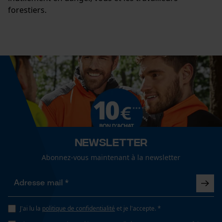
pour traitement des données
forestiers.
Econda Tag Manager
Cookies statistiques
Econda Analytics
Mouseflow Web Analytics Tool
Newsletter
Fact-Finder Tracking
Abonnez-vous maintenant à la newsletter
Cookies de performance et de
fonctionnalité
J'ai lu la
politique de confidentialité
et je l'accepte. *