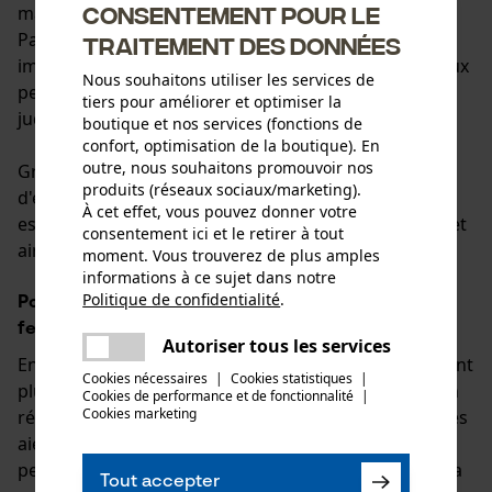
Consentement pour le
maintenir une structure d'âge équilibrée.
Parallèlement, même si les vieux arbres sont
traitement des données
importants en tant que base de vie pour de nombreux
Nous souhaitons utiliser les services de
petits et microorganismes, il n'est pas toujours
tiers pour améliorer et optimiser la
judicieux que certains arbres deviennent vieux.
boutique et nos services (fonctions de
confort, optimisation de la boutique). En
outre, nous souhaitons promouvoir nos
Grâce à de ;nouvelles conditions de lumière et
produits (réseaux sociaux/marketing).
d'espace après l'abattage de feuillus, certaines
À cet effet, vous pouvez donner votre
essences peuvent être favorisées de manière ciblée et
consentement ici et le retirer à tout
ainsi pousser sainement et de façon équilibrée.
moment. Vous trouverez de plus amples
informations à ce sujet dans notre
Politique de confidentialité
.
Pourquoi la récolte de bois dans les forêts de
partager
feuillus se fait-elle en hiver ?
Une erreur s'est produite. Veuillez
Autoriser tous les services
partager
En principe, on pourrait penser que les mois d'été sont
essayer encore.
Cookies nécessaires
|
Cookies statistiques
|
plus propices à ce type de travaux forestiers, mais en
Cookies de performance et de fonctionnalité
mail
|
Cookies marketing
réalité, ils sont effectués en hiver. Après que les arbres
aient perdu leurs feuilles en automne, la forêt est un
peu plus aérée. Cela permet également de dégager la
Tout accepter