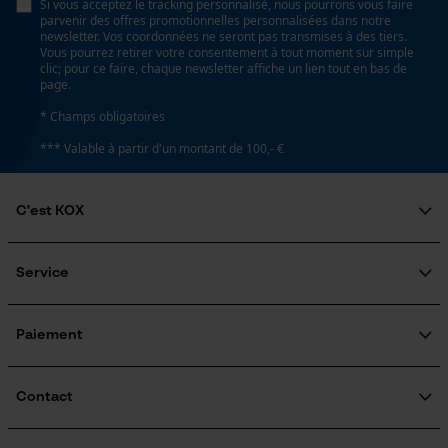
Si vous acceptez le tracking personnalisé, nous pourrons vous faire
parvenir des offres promotionnelles personnalisées dans notre
newsletter. Vos coordonnées ne seront pas transmises à des tiers.
Loop54 Personalization
Vous pourrez retirer votre consentement à tout moment sur simple
clic; pour ce faire, chaque newsletter affiche un lien tout en bas de
Page d'accueil personnalisée
page.
Panier sauvegardé
* Champs obligatoires
Salutation personnelle
*** Valable à partir d'un montant de 100,- €
Géo-IP et détection des
utilisateurs
C'est KOX
Vidéos YouTube
Qui sommes-nous?
Google Maps
Engagement social
Service
Prise de contact par chat
Guide pratique
Questions fréquemment posées
KOX Harvester
KOX Catalogue
Inscription à la newsletter
Paiement
Traitement des retours
Cookies marketing
Rappel de produits
Informations sur les frais de livraison
Contact
Formulaire de contact