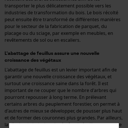
transporter le plus délicatement possible vers les
industries de transformation du bois. Le bois récolté
peut ensuite être transformé de différentes manières
pour le secteur de la fabrication de parquet, du
placage ou du sciage, par exemple en meubles, en
revêtements de sol ou en escaliers.
L'abattage de feuillus assure une nouvelle
croissance des végétaux
L'abattage de feuillus est un levier important afin de
garantir une nouvelle croissance des végétaux, et
surtout une croissance saine dans la forêt. Il est
important de ne couper que le nombre d'arbres qui
pourront repousser à long terme. En prélevant
certains arbres du peuplement forestier, on permet à
d'autres de mieux se développer, de pousser plus haut
et de former des couronnes plus grandes. Par ailleurs,
la récolte de bois dans les forêts de feuillus permet de