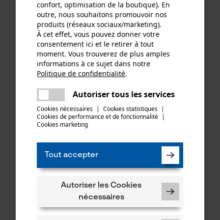
confort, optimisation de la boutique). En
outre, nous souhaitons promouvoir nos
produits (réseaux sociaux/marketing).
À cet effet, vous pouvez donner votre
consentement ici et le retirer à tout
moment. Vous trouverez de plus amples
informations à ce sujet dans notre
Politique de confidentialité
.
partager
Une erreur s'est produite. Veuillez
Autoriser tous les services
partager
essayer encore.
Cookies nécessaires
|
Cookies statistiques
|
Cookies de performance et de fonctionnalité
mail
|
Cookies marketing
Tout accepter
Autoriser les Cookies
nécessaires
Tableau des tailles