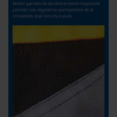
fentes garnies de doublure mesh respirante
Salutation personnelle
permet une régulation permanente de la
Géo-IP et détection des
circulation d'air lors du travail.
utilisateurs
Vidéos YouTube
Google Maps
Prise de contact par chat
Cookies marketing
Google Global Site Tag
Microsoft Advertising Universal
Event Tracking
Survicate