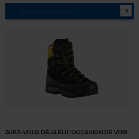
Vérifier linstallation de cookies
Découvrez maintenant
ID de session
Sauvegarder les préférences
pour traitement des données
Econda Tag Manager
Cookies statistiques
Econda Analytics
Mouseflow Web Analytics Tool
Fact-Finder Tracking
AVEZ-VOUS DÉJÀ EU L'OCCASION DE VOIR