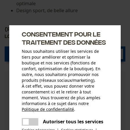
optimale
Design sport, de belle allure
{PR-LoadData(XX71210)} 0,00€ {/PR-
Consentement pour le
LoadData(XX71210)}
traitement des données
Nous souhaitons utiliser les services de
Découvrez maintenant
tiers pour améliorer et optimiser la
boutique et nos services (fonctions de
confort, optimisation de la boutique). En
outre, nous souhaitons promouvoir nos
produits (réseaux sociaux/marketing).
À cet effet, vous pouvez donner votre
consentement ici et le retirer à tout
moment. Vous trouverez de plus amples
informations à ce sujet dans notre
Politique de confidentialité
.
partager
Une erreur s'est produite. Veuillez
Autoriser tous les services
partager
essayer encore.