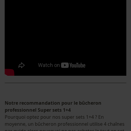
Cookies marketing
Google Global Site Tag
Microsoft Advertising Universal
Event Tracking
Survicate
Notre recommandation pour le bûcheron
professionnel Super sets 1+4
Pourquoi optez pour nos super sets 1+4 ? En
moyenne, un bûcheron professionnel utilise 4 chaînes