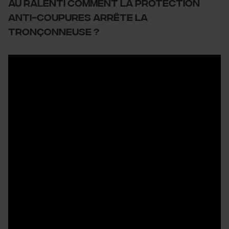
AU RALENTI COMMENT LA PROTECTION
Cookies de performance et de
ANTI-COUPURES ARRÊTE LA
fonctionnalité
TRONÇONNEUSE ?
Loop54 Personalization
Page d'accueil personnalisée
Panier sauvegardé
Salutation personnelle
Géo-IP et détection des
utilisateurs
Vidéos YouTube
Google Maps
Prise de contact par chat