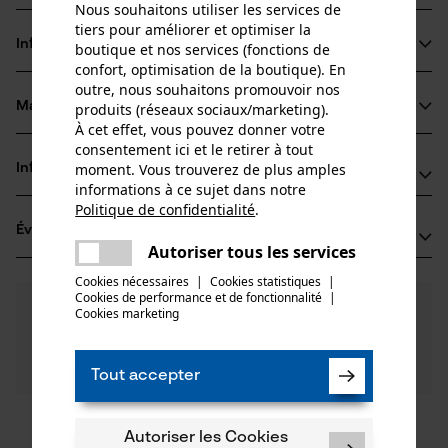
Nous souhaitons utiliser les services de
tiers pour améliorer et optimiser la
Informations sur le produit
boutique et nos services (fonctions de
confort, optimisation de la boutique). En
outre, nous souhaitons promouvoir nos
Matériau & entretien
produits (réseaux sociaux/marketing).
Détails du produit
À cet effet, vous pouvez donner votre
consentement ici et le retirer à tout
Type dactivité
moment. Vous trouverez de plus amples
Informations fabricant
Matériau
Tirer
informations à ce sujet dans notre
Politique de confidentialité
.
pewag Deutschland GmbH
partager
Matériau principal
Évaluations
(0)
Otto-Brenner-Str. 4
Une erreur s'est produite. Veuillez
Acier
Autoriser tous les services
Groupe dâge
59425 Unna, Allemagne
partager
essayer encore.
adulte
Cookies nécessaires
|
Cookies statistiques
|
E-mail: tk@pewag.de
Cookies de performance et de fonctionnalité
mail
|
0
Des questions ?
(0)
Site web: -
Recommander ce produit
Cookies marketing
Épaisseur du matériau
Nos experts sont à votre disposition !
Tél.: + 49 0230 39 81 31 86
8.0 mm
Poser une
Nombre de pièces
Filtrer par nombre détoiles
question
1 pcs
Tout accepter
Si vous avez des questions ou des problèmes avec le
produit ou si vous constatez des défauts, n'hésitez
Composition du matériau
pas à nous contacter par téléphone au 078 15 82 22 ou
crochets en acier forgé
1
2
3
4
5
Autoriser les Cookies
Poids de larticle