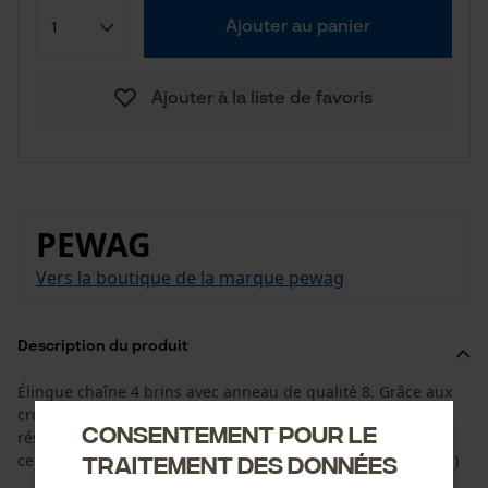
Ajouter au panier
Ajouter à la liste de favoris
PEWAG
Vers la boutique de la marque pewag
Description du produit
Élingue chaîne 4 brins avec anneau de qualité 8. Grâce aux
crochets en acier forgé, la chaîne en acier rond très
Consentement pour le
résistante peut être facilement enfoncée dans le bois et
celui-ci peut être débardé directement. (2 x 0,9 m, 2 x 1,0 m)
traitement des données