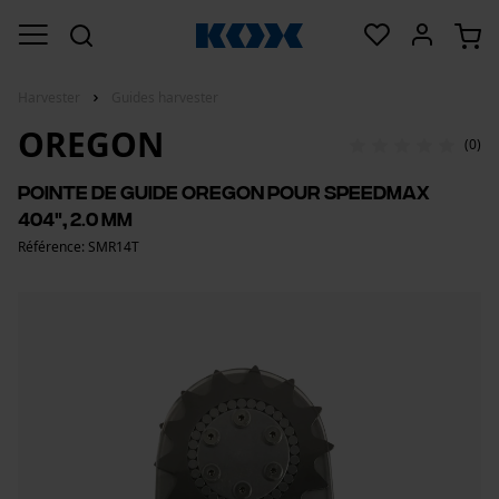
Harvester
Guides harvester
OREGON
(0)
Pointe de guide Oregon pour SpeedMax
404", 2.0 mm
Référence: SMR14T