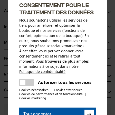
Consentement pour le
traitement des données
Avantages du produit
Nous souhaitons utiliser les services de
Résistant, durable et fiable avec une pointe de rail
tiers pour améliorer et optimiser la
Informations sur le produit
nouvellement développée qui accueille désormais une
boutique et nos services (fonctions de
confort, optimisation de la boutique). En
poulie de déviation plus grande à 14 dents.
outre, nous souhaitons promouvoir nos
Corps de rail plus stable et plus large.
Matériau & entretien
produits (réseaux sociaux/marketing).
Détails du produit
Pointe de rail allongée couvrant les zones d'usure normale.
À cet effet, vous pouvez donner votre
Étant facilement remplaçable, le corps du rail dure
consentement ici et le retirer à tout
Type dactivité
Fiches techniques
moment. Vous trouverez de plus amples
Matériau
Entretien
beaucoup plus longtemps.
informations à ce sujet dans notre
Fiche technique du fabricant (PDF)
Politique de confidentialité
.
Matériau principal
partager
Informations fabricant
Acier
Une erreur s'est produite. Veuillez
Groupe dâge
Autoriser tous les services
partager
Fabricant
adulte
essayer encore.
Cookies nécessaires
|
Cookies statistiques
|
Évaluations
(0)
Oregon Tool, Inc.
Cookies de performance et de fonctionnalité
mail
|
Revêtement de surface
4909 SE International Way
Cookies marketing
Surface vernie
97222 Portland, États-Unis
Nombre de pièces
E-mail: info@kox.eu
0
Des questions ?
(0)
1 pcs
Recommander ce produit
Tout accepter