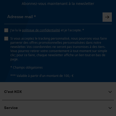
Abonnez-vous maintenant à la newsletter
Loop54 Personalization
Coupe en biais
Page d'accueil personnalisée
Non
J'ai lu la
politique de confidentialité
et je l'accepte. *
Panier sauvegardé
Si vous acceptez le tracking personnalisé, nous pourrons vous faire
Salutation personnelle
Tension de chaîne sans outil
parvenir des offres promotionnelles personnalisées dans notre
Géo-IP et détection des
newsletter. Vos coordonnées ne seront pas transmises à des tiers.
Non
utilisateurs
Vous pourrez retirer votre consentement à tout moment sur simple
clic; pour ce faire, chaque newsletter affiche un lien tout en bas de
Vidéos YouTube
page.
Remplacement de chaîne sans outil
Google Maps
* Champs obligatoires
Non
Prise de contact par chat
*** Valable à partir d'un montant de 100,- €
C'est KOX
Énergie & performance
Cookies marketing
Qui sommes-nous?
Indicateur de capacité de la batterie
Engagement social
Service
Non
Guide pratique