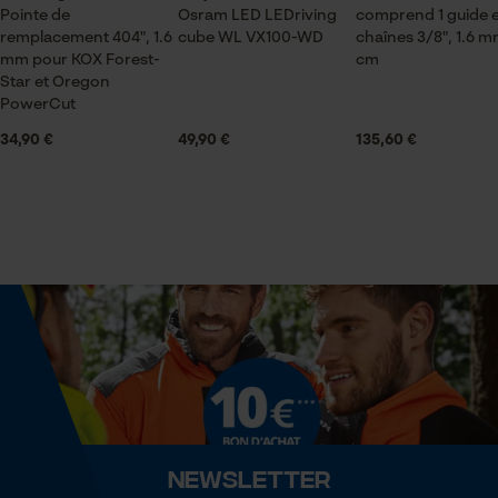
Volume
pour traitement des données
Pointe de
Osram LED LEDriving
comprend 1 guide e
171.49 cm³
remplacement 404", 1.6
cube WL VX100-WD
chaînes 3/8", 1.6 m
Econda Tag Manager
mm pour KOX Forest-
cm
Star et Oregon
PowerCut
Spécifications techniques
Cookies statistiques
34,90 €
49,90 €
135,60 €
Lubrification automatique de la chaîne
Non
Econda Analytics
Propriété
Fiable, Résistant, Grande stabilité
Mouseflow Web Analytics Tool
Fact-Finder Tracking
Fonction de hachage
Non
Cookies de performance et de
fonctionnalité
Inverseur de phase
Newsletter
Non