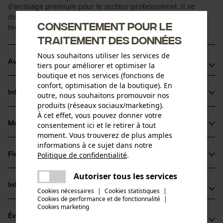
d'arrosage premium pour le secteur professionnel. Il se
distingue par les matériaux de grande qualité et la
Consentement pour le
technolgie TNT éprouvée.
traitement des données
Nous souhaitons utiliser les services de
Avantages du produit
tiers pour améliorer et optimiser la
boutique et nos services (fonctions de
Très flexible
confort, optimisation de la boutique). En
Informations sur le produit
outre, nous souhaitons promouvoir nos
Ne plie pas
produits (réseaux sociaux/marketing).
Robuste et résistant à l'abrasion
À cet effet, vous pouvez donner votre
Matériau & entretien
consentement ici et le retirer à tout
Détails du produit
moment. Vous trouverez de plus amples
informations à ce sujet dans notre
Type dactivité
Politique de confidentialité
.
Fiches techniques
partager
Matériau
Arroser
Une erreur s'est produite. Veuillez
Fiche de données de sécurité du produit (PDF)
Autoriser tous les services
partager
Matériau principal
essayer encore.
Informations fabricant
Cookies nécessaires
|
Cookies statistiques
|
Plastique
Groupe dâge
Cookies de performance et de fonctionnalité
mail
|
Sirocco GmbH
Cookies marketing
adulte
Évaluations
(0)
Müschenfeld 15