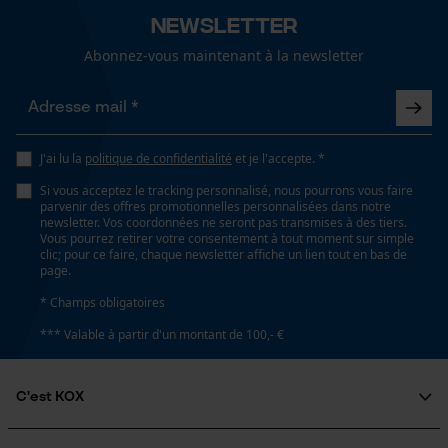
Non
Newsletter
Abonnez-vous maintenant à la newsletter
Coupe en biais
Loop54 Personalization
Non
Page d'accueil personnalisée
Panier sauvegardé
J'ai lu la
politique de confidentialité
et je l'accepte. *
Tension de chaîne sans outil
Salutation personnelle
Si vous acceptez le tracking personnalisé, nous pourrons vous faire
Non
parvenir des offres promotionnelles personnalisées dans notre
Géo-IP et détection des
newsletter. Vos coordonnées ne seront pas transmises à des tiers.
utilisateurs
Vous pourrez retirer votre consentement à tout moment sur simple
clic; pour ce faire, chaque newsletter affiche un lien tout en bas de
Vidéos YouTube
Remplacement de chaîne sans outil
page.
Non
Google Maps
* Champs obligatoires
Prise de contact par chat
*** Valable à partir d'un montant de 100,- €
Énergie & performance
C'est KOX
Cookies marketing
Indicateur de capacité de la batterie
Non
Qui sommes-nous?