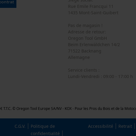
 contrat
Rue Emile Francqui 11
1435 Mont-Saint-Guibert
Vérifier linstallation de cookies
Pas de magasin !
ID de session
Adresse de retour:
Sauvegarder les préférences pour
Oregon Tool GmbH
traitement des données
Beim Erlenwäldchen 14/2
71522 Backnang
Econda Tag Manager
Allemagne
Service clients :
Lundi-Vendredi : 09:00 - 17:00 h
Cookies statistiques
,26 € T.T.C. © Oregon Tool Europe SA/NV - KOX - Pour les Pros du Bois et de la Moto
Econda Analytics
Mouseflow Web Analytics Tool
C.G.V.
Politique de
Accessibilité
Retrait
Fact-Finder Tracking
confidentialité