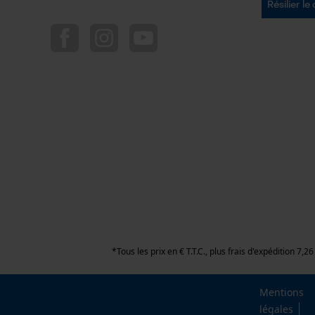
Résilier le
*Tous les prix en € T.T.C., plus frais d'expédition 7
Mentions
légales