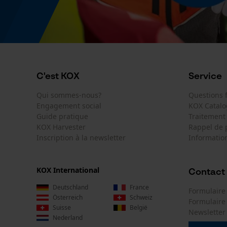
C'est KOX
Service
Qui sommes-nous?
Questions
Engagement social
KOX Catal
Guide pratique
Traitement
KOX Harvester
Rappel de 
Inscription à la newsletter
Information
KOX International
Contact
Deutschland
France
Formulaire
Österreich
Schweiz
Formulair
Suisse
België
Newsletter
Nederland