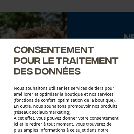
N
Consentement
Abonnez-vo
pour le traitement
des données
J'ai lu la
politique
Nous souhaitons utiliser les services de tiers pour
améliorer et optimiser la boutique et nos services
Si vous acceptez 
faire parvenir d
(fonctions de confort, optimisation de la boutique).
notre newsletter
En outre, nous souhaitons promouvoir nos produits
des tiers. Vous p
(réseaux sociaux/marketing).
moment sur simple
À cet effet, vous pouvez donner votre consentement
un lien tout en b
ici et le retirer à tout moment. Vous trouverez de
* Champs obligat
plus amples informations à ce sujet dans notre