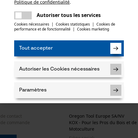
Politique de confidentialité
partager
.
Une erreur s'est produite. Veuillez essayer
*** Valable à par
encore.
mail
Autoriser tous les services
Cookies nécessaires
|
Cookies statistiques
|
Cookies de
performance et de fonctionnalité
|
Cookies marketing
Paiement
Tout accepter
 fréquemment posées
ogue
Autoriser les Cookies nécessaires
 des retours
produits
s sur les frais de livraison
Paramètres
 de contact
Oregon Tool Europe SA/NV
e de commande
KOX - Pour les Pros du Bois et de 
Cookies nécessaires
Motoculture
Siège social: