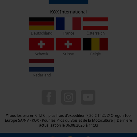
Politique de confidentialité
KOX - Pour les Pros du Bois et de la Motoculture
Retrait
Siège social:
KOX International
Vie privéé
Rue Emile Francqui 11
Cookies statistiques
1435 Mont-Saint-Guibert
France
Österreich
Deutschland
Pas de magasin !
Adresse de retour:
Oregon Tool GmbH
Schweiz
Suisse
België
Econda Analytics
Beim Erlenwäldchen 14/2
71522 Backnang
Mouseflow Web Analytics Tool
Allemagne
Fact-Finder Tracking
Nederland
Service clients :
Lundi-Vendredi : 09:00 - 17:00 h
Cookies de performance et de
078 15 82 22
fonctionnalité
info-be@kox.eu
*Tous les prix en € T.T.C., plus frais d'expédition 7,26 € T.T.C. © Oregon Tool
Europe SA/NV - KOX - Pour les Pros du Bois et de la Motoculture | Dernière
actualisation le 06.08.2026 à 11:33
Loop54 Personalization