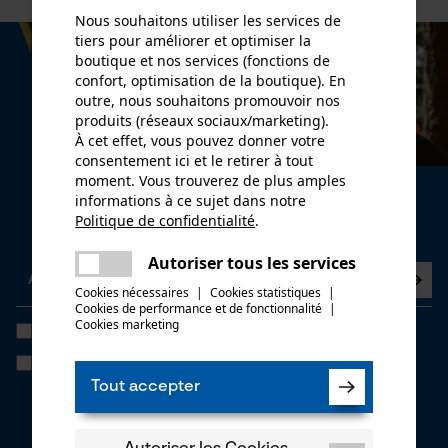
Nous souhaitons utiliser les services de
tiers pour améliorer et optimiser la
boutique et nos services (fonctions de
confort, optimisation de la boutique). En
outre, nous souhaitons promouvoir nos
produits (réseaux sociaux/marketing).
À cet effet, vous pouvez donner votre
consentement ici et le retirer à tout
moment. Vous trouverez de plus amples
Newsletter
informations à ce sujet dans notre
Politique de confidentialité
.
Abonnez-vous maintenant à la newsletter
partager
Une erreur s'est produite. Veuillez
Autoriser tous les services
partager
essayer encore.
Cookies nécessaires
|
Cookies statistiques
|
Cookies de performance et de fonctionnalité
mail
|
Cookies marketing
J'ai lu la
politique de confidentialité
et je l'accepte. *
Si vous acceptez le tracking personnalisé, nous pourrons vous faire
parvenir des offres promotionnelles personnalisées dans notre
Tout accepter
newsletter. Vos coordonnées ne seront pas transmises à des tiers.
Vous pourrez retirer votre consentement à tout moment sur simple
clic; pour ce faire, chaque newsletter affiche un lien tout en bas de
page.