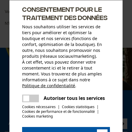
Consentement pour le
Vous avez besoin d'une aide supplémentaire ?
traitement des données
N'hésitez pas à nous contacter :
info-be@kox.eu
Nous souhaitons utiliser les services de
tiers pour améliorer et optimiser la
boutique et nos services (fonctions de
confort, optimisation de la boutique). En
outre, nous souhaitons promouvoir nos
produits (réseaux sociaux/marketing).
À cet effet, vous pouvez donner votre
consentement ici et le retirer à tout
moment. Vous trouverez de plus amples
informations à ce sujet dans notre
Politique de confidentialité
.
partager
Une erreur s'est produite. Veuillez
Autoriser tous les services
Newsletter
partager
essayer encore.
Cookies nécessaires
|
Cookies statistiques
|
Abonnez-vous maintenant à la newsletter
Cookies de performance et de fonctionnalité
mail
|
Cookies marketing