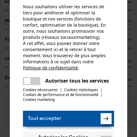
Informations sur le produit
Nous souhaitons utiliser les services de
tiers pour améliorer et optimiser la
boutique et nos services (fonctions de
Matériau & entretien
confort, optimisation de la boutique). En
Détails du produit
outre, nous souhaitons promouvoir nos
produits (réseaux sociaux/marketing).
Type dactivité
Fiches techniques
À cet effet, vous pouvez donner votre
Matériau
Entretien
consentement ici et le retirer à tout
Fiche technique du fabricant (PDF)
moment. Vous trouverez de plus amples
Matériau principal
Informations fabricant
informations à ce sujet dans notre
Métal
Groupe dâge
Politique de confidentialité
.
partager
Oregon Tool GmbH
adulte
Évaluations
Une erreur s'est produite. Veuillez
(0)
Lise-Meitner-Str. 4
Autoriser tous les services
partager
essayer encore.
70736 Fellbach, Allemagne
Cookies nécessaires
|
Cookies statistiques
|
E-mail: info@kox.eu
Cookies de performance et de fonctionnalité
mail
|
Nombre de pièces
Cookies marketing
0
Des questions ?
(0)
1 pcs
Site web: www.kox.eu
Recommander ce produit
Nos experts sont à votre disposition !
Tél.: + 49 711 300 33 200
Poser une
Tout accepter
Filtrer par nombre détoiles
question
Poids de larticle
Si vous avez des questions ou des problèmes avec le
5.0 g
produit ou si vous constatez des défauts, n'hésitez