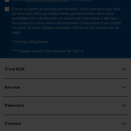
Si vous acceptez le tracking personnalisé, nous pourrons vous faire
Page d'accueil personnalisée
parvenir des offres promotionnelles personnalisées dans notre
Énergie & performance
newsletter. Vos coordonnées ne seront pas transmises à des tiers.
Panier sauvegardé
Vous pourrez retirer votre consentement à tout moment sur simple
Indicateur de capacité de la batterie
clic; pour ce faire, chaque newsletter affiche un lien tout en bas de
Salutation personnelle
page.
Non
Géo-IP et détection des
utilisateurs
* Champs obligatoires
Vidéos YouTube
*** Valable à partir d'un montant de 100,- €
Batterie incluse
Google Maps
Batterie/piles non incluses
Prise de contact par chat
C'est KOX
Qui sommes-nous?
Fonction powerbank
Engagement social
Non
Service
Cookies marketing
Guide pratique
Questions fréquemment posées
KOX Harvester
KOX Catalogue
Inscription à la newsletter
Paiement
Traitement des retours
Coloris
Rappel de produits
Google Global Site Tag
Informations sur les frais de livraison
Couleur
Contact
Microsoft Advertising Universal
Argent